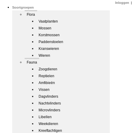
Inloggen
|
Soortgroepen
Flora
Vaatplanten
Mossen
Korstmossen
Paddenstoelen
Kranswieren
Wieren
Fauna
Zoogdieren
Reptielen
Amfibieën
Vissen
Dagvlinders
Nachtvlinders
Microvlinders
Libellen
Weekdieren
Kreeftachtigen