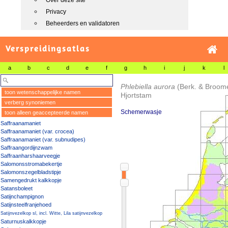
Over deze site
Privacy
Beheerders en validatoren
Verspreidingsatlas
a
b
c
d
e
f
g
h
i
j
k
l
Phlebiella aurora
(Berk. & Broome
toon wetenschappelijke namen
Hjortstam
verberg synoniemen
Schemerwasje
toon alleen geaccepteerde namen
Saffraanamaniet
Saffraanamaniet (var. crocea)
Saffraanamaniet (var. subnudipes)
Saffraangordijnzwam
Saffraanharshaarveegje
Salomonsstromabekertje
Salomonszegelbladstipje
Samengedrukt kalkkopje
Satansboleet
Satijnchampignon
Satijnsteelfranjehoed
Satijnvezelkop sl, incl. Witte, Lila satijnvezelkop
Saturnuskalkkopje