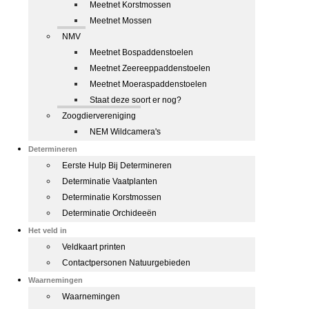
Meetnet Korstmossen
Meetnet Mossen
NMV
Meetnet Bospaddenstoelen
Meetnet Zeereeppaddenstoelen
Meetnet Moeraspaddenstoelen
Staat deze soort er nog?
Zoogdiervereniging
NEM Wildcamera's
Determineren
Eerste Hulp Bij Determineren
Determinatie Vaatplanten
Determinatie Korstmossen
Determinatie Orchideeën
Het veld in
Veldkaart printen
Contactpersonen Natuurgebieden
Waarnemingen
Waarnemingen