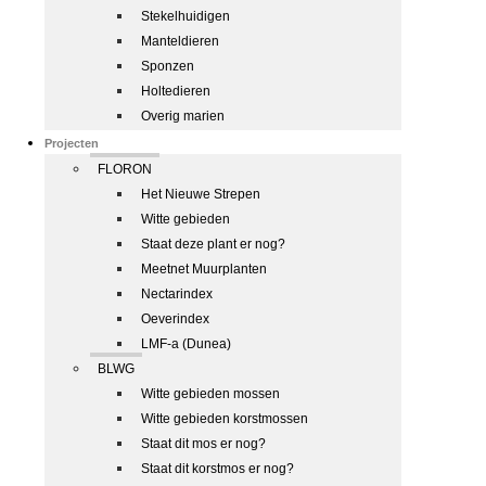
Stekelhuidigen
Manteldieren
Sponzen
Holtedieren
Overig marien
Projecten
FLORON
Het Nieuwe Strepen
Witte gebieden
Staat deze plant er nog?
Meetnet Muurplanten
Nectarindex
Oeverindex
LMF-a (Dunea)
BLWG
Witte gebieden mossen
Witte gebieden korstmossen
Staat dit mos er nog?
Staat dit korstmos er nog?