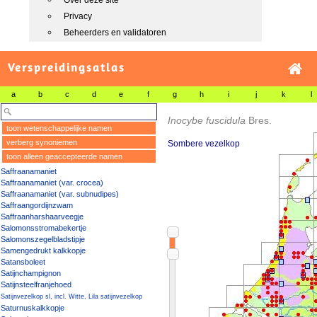
Over deze site
Privacy
Beheerders en validatoren
Verspreidingsatlas
a
b
c
d
e
f
g
h
i
j
k
l
Inocybe fuscidula
Bres.
toon wetenschappelijke namen
verberg synoniemen
Sombere vezelkop
toon alleen geaccepteerde namen
Saffraanamaniet
Saffraanamaniet (var. crocea)
Saffraanamaniet (var. subnudipes)
Saffraangordijnzwam
Saffraanharshaarveegje
Salomonsstromabekertje
Salomonszegelbladstipje
Samengedrukt kalkkopje
Satansboleet
Satijnchampignon
Satijnsteelfranjehoed
Satijnvezelkop sl, incl. Witte, Lila satijnvezelkop
Saturnuskalkkopje