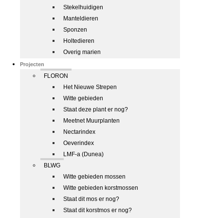
Stekelhuidigen
Manteldieren
Sponzen
Holtedieren
Overig marien
Projecten
FLORON
Het Nieuwe Strepen
Witte gebieden
Staat deze plant er nog?
Meetnet Muurplanten
Nectarindex
Oeverindex
LMF-a (Dunea)
BLWG
Witte gebieden mossen
Witte gebieden korstmossen
Staat dit mos er nog?
Staat dit korstmos er nog?