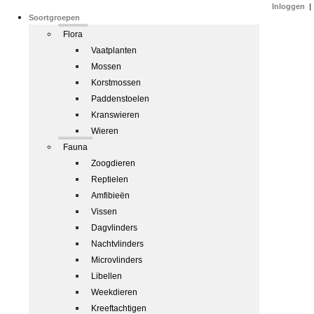
Inloggen
|
Soortgroepen
Flora
Vaatplanten
Mossen
Korstmossen
Paddenstoelen
Kranswieren
Wieren
Fauna
Zoogdieren
Reptielen
Amfibieën
Vissen
Dagvlinders
Nachtvlinders
Microvlinders
Libellen
Weekdieren
Kreeftachtigen