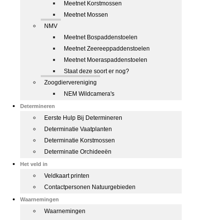
Meetnet Korstmossen
Meetnet Mossen
NMV
Meetnet Bospaddenstoelen
Meetnet Zeereeppaddenstoelen
Meetnet Moeraspaddenstoelen
Staat deze soort er nog?
Zoogdiervereniging
NEM Wildcamera's
Determineren
Eerste Hulp Bij Determineren
Determinatie Vaatplanten
Determinatie Korstmossen
Determinatie Orchideeën
Het veld in
Veldkaart printen
Contactpersonen Natuurgebieden
Waarnemingen
Waarnemingen