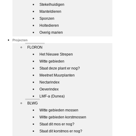
Stekelhuidigen
Manteldieren
Sponzen
Holtedieren
Overig marien
Projecten
FLORON
Het Nieuwe Strepen
Witte gebieden
Staat deze plant er nog?
Meetnet Muurplanten
Nectarindex
Oeverindex
LMF-a (Dunea)
BLWG
Witte gebieden mossen
Witte gebieden korstmossen
Staat dit mos er nog?
Staat dit korstmos er nog?