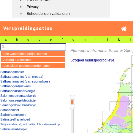
Over deze site
Privacy
Beheerders en validatoren
Verspreidingsatlas
a
b
c
d
e
f
g
h
i
j
k
l
Pleospora straminis
Sacc. & Spe
toon wetenschappelijke namen
verberg synoniemen
Strogeel muurspoorbolletje
toon alleen geaccepteerde namen
Saffraanamaniet
Saffraanamaniet (var. crocea)
Saffraanamaniet (var. subnudipes)
Saffraangordijnzwam
Saffraanharshaarveegje
Salomonsstromabekertje
Salomonszegelbladstipje
Samengedrukt kalkkopje
Satansboleet
Satijnchampignon
Satijnsteelfranjehoed
Satijnvezelkop sl, incl. Witte, Lila satijnvezelkop
Saturnuskalkkopje