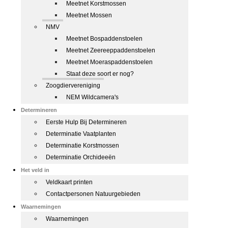
Meetnet Korstmossen
Meetnet Mossen
NMV
Meetnet Bospaddenstoelen
Meetnet Zeereeppaddenstoelen
Meetnet Moeraspaddenstoelen
Staat deze soort er nog?
Zoogdiervereniging
NEM Wildcamera's
Determineren
Eerste Hulp Bij Determineren
Determinatie Vaatplanten
Determinatie Korstmossen
Determinatie Orchideeën
Het veld in
Veldkaart printen
Contactpersonen Natuurgebieden
Waarnemingen
Waarnemingen