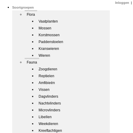
Inloggen
|
Soortgroepen
Flora
Vaatplanten
Mossen
Korstmossen
Paddenstoelen
Kranswieren
Wieren
Fauna
Zoogdieren
Reptielen
Amfibieën
Vissen
Dagvlinders
Nachtvlinders
Microvlinders
Libellen
Weekdieren
Kreeftachtigen