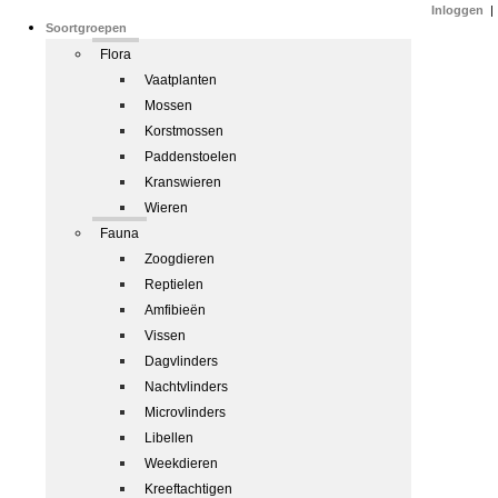
Inloggen
|
Soortgroepen
Flora
Vaatplanten
Mossen
Korstmossen
Paddenstoelen
Kranswieren
Wieren
Fauna
Zoogdieren
Reptielen
Amfibieën
Vissen
Dagvlinders
Nachtvlinders
Microvlinders
Libellen
Weekdieren
Kreeftachtigen