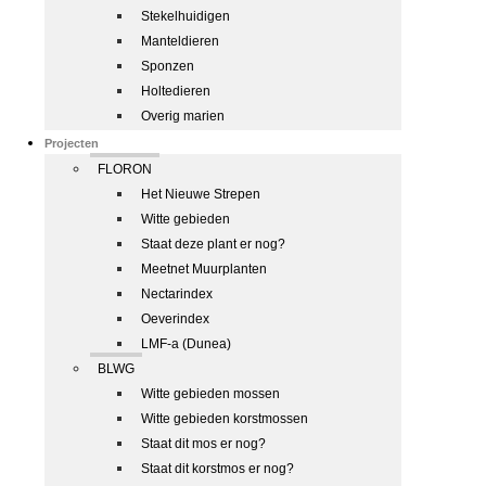
Stekelhuidigen
Manteldieren
Sponzen
Holtedieren
Overig marien
Projecten
FLORON
Het Nieuwe Strepen
Witte gebieden
Staat deze plant er nog?
Meetnet Muurplanten
Nectarindex
Oeverindex
LMF-a (Dunea)
BLWG
Witte gebieden mossen
Witte gebieden korstmossen
Staat dit mos er nog?
Staat dit korstmos er nog?