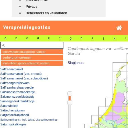
Over deze site
Privacy
Beheerders en validatoren
Verspreidingsatlas
a
b
c
d
e
f
g
h
i
j
k
l
Coprinopsis lagopus
var.
vacilla
toon wetenschappelijke namen
García
verberg synoniemen
Slapjanus
toon alleen geaccepteerde namen
Saffraanamaniet
Saffraanamaniet (var. crocea)
Saffraanamaniet (var. subnudipes)
Saffraangordijnzwam
Saffraanharshaarveegje
Salomonsstromabekertje
Salomonszegelbladstipje
Samengedrukt kalkkopje
Satansboleet
Satijnchampignon
Satijnsteelfranjehoed
Satijnvezelkop sl, incl. Witte, Lila satijnvezelkop
Saturnuskalkkopje