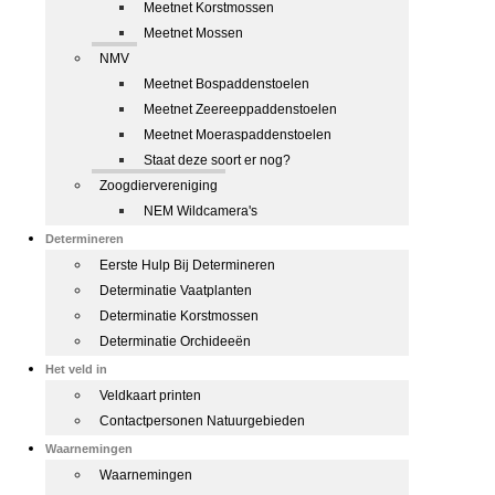
Meetnet Korstmossen
Meetnet Mossen
NMV
Meetnet Bospaddenstoelen
Meetnet Zeereeppaddenstoelen
Meetnet Moeraspaddenstoelen
Staat deze soort er nog?
Zoogdiervereniging
NEM Wildcamera's
Determineren
Eerste Hulp Bij Determineren
Determinatie Vaatplanten
Determinatie Korstmossen
Determinatie Orchideeën
Het veld in
Veldkaart printen
Contactpersonen Natuurgebieden
Waarnemingen
Waarnemingen