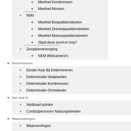
Meetnet Korstmossen
Meetnet Mossen
NMV
Meetnet Bospaddenstoelen
Meetnet Zeereeppaddenstoelen
Meetnet Moeraspaddenstoelen
Staat deze soort er nog?
Zoogdiervereniging
NEM Wildcamera's
Determineren
Eerste Hulp Bij Determineren
Determinatie Vaatplanten
Determinatie Korstmossen
Determinatie Orchideeën
Het veld in
Veldkaart printen
Contactpersonen Natuurgebieden
Waarnemingen
Waarnemingen