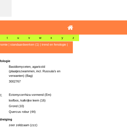
t
u
v
w
x
y
z
nomie
|
standaardwerken (1)
|
trend en fenologie
|
ologie
Basidiomyceten, agaricoïd
(plaatjeszwammen, incl. Russula’s en
verwanten) (Bag)
3002767
p:
Ectomycorrhiza vormend (Em)
loofbos, kalkrijke leem (16)
Grond (10)
Quercus robur (44)
dreiging
zeer zeldzaam (zzz)