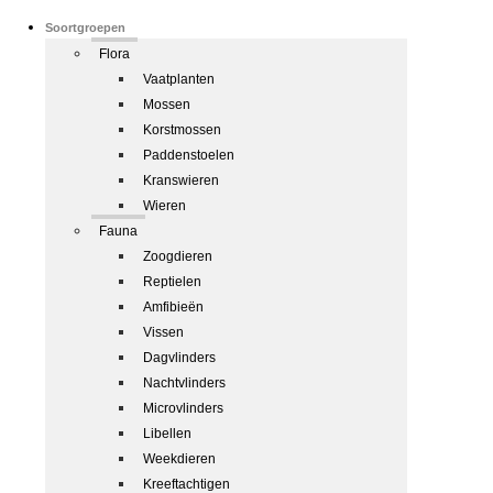
Soortgroepen
Flora
Vaatplanten
Mossen
Korstmossen
Paddenstoelen
Kranswieren
Wieren
Fauna
Zoogdieren
Reptielen
Amfibieën
Vissen
Dagvlinders
Nachtvlinders
Microvlinders
Libellen
Weekdieren
Kreeftachtigen