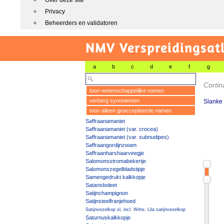
Over deze site
Privacy
Beheerders en validatoren
NMV Verspreidingsat
a
b
c
d
e
f
g
Cortin
toon wetenschappelijke namen
verberg synoniemen
Slanke 
toon alleen geaccepteerde namen
Saffraanamaniet
Saffraanamaniet (var. crocea)
Saffraanamaniet (var. subnudipes)
Saffraangordijnzwam
Saffraanharshaarveegje
Salomonsstromabekertje
Salomonszegelbladstipje
Samengedrukt kalkkopje
Satansboleet
Satijnchampignon
Satijnsteelfranjehoed
Satijnvezelkop sl, incl. Witte, Lila satijnvezelkop
Saturnuskalkkopje