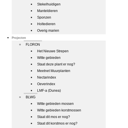
Stekelhuidigen
Manteldieren
Sponzen
Holtedieren
Overig marien
Projecten
FLORON
Het Nieuwe Strepen
Witte gebieden
Staat deze plant er nog?
Meetnet Muurplanten
Nectarindex
Oeverindex
LMF-a (Dunea)
BLWG
Witte gebieden mossen
Witte gebieden korstmossen
Staat dit mos er nog?
Staat dit korstmos er nog?