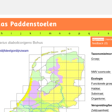
las Paddenstoelen
h
i
j
k
l
m
n
o
p
q
r
s
algemeen
|
taxo
arius diabolicorigens
Bohus
feedback (0)
stijfsteelgordijnzwam
Taxonomie/morf
Groep:
NMV soortcode:
Ecologie
Functionele groe
Habitat:
Substraat:
Organisme:
Verspreiding/be
Zeldzaamheid: