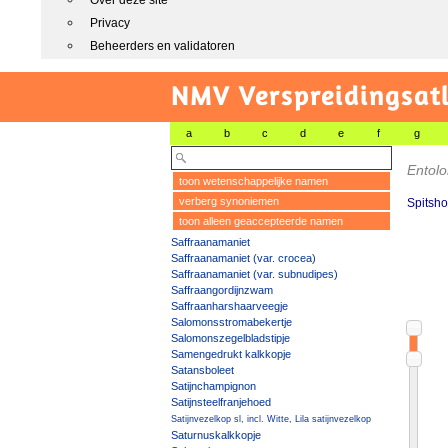
Over deze site
Privacy
Beheerders en validatoren
NMV Verspreidingsat
a
b
c
d
e
f
g
Entolo
toon wetenschappelijke namen
verberg synoniemen
Spitsho
toon alleen geaccepteerde namen
Saffraanamaniet
Saffraanamaniet (var. crocea)
Saffraanamaniet (var. subnudipes)
Saffraangordijnzwam
Saffraanharshaarveegje
Salomonsstromabekertje
Salomonszegelbladstipje
Samengedrukt kalkkopje
Satansboleet
Satijnchampignon
Satijnsteelfranjehoed
Satijnvezelkop sl, incl. Witte, Lila satijnvezelkop
Saturnuskalkkopje