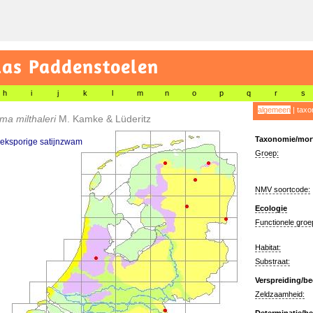
las Paddenstoelen
h
i
j
k
l
m
n
o
p
q
r
s
algemeen
|
taxo
ma milthaleri
M. Kamke & Lüderitz
Taxonomie/morf
eksporige satijnzwam
Groep:
NMV soortcode:
Ecologie
Functionele groe
Habitat:
Substraat:
Verspreiding/be
Zeldzaamheid: