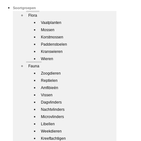
Soortgroepen
Flora
Vaatplanten
Mossen
Korstmossen
Paddenstoelen
Kranswieren
Wieren
Fauna
Zoogdieren
Reptielen
Amfibieën
Vissen
Dagvlinders
Nachtvlinders
Microvlinders
Libellen
Weekdieren
Kreeftachtigen