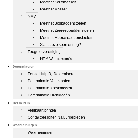
Meetnet Korstmossen
Meetnet Mossen
NMV
Meetnet Bospaddenstoelen
Meetnet Zeereeppaddenstoelen
Meetnet Moeraspaddenstoelen
Staat deze soort er nog?
Zoogdiervereniging
NEM Wildcamera's
Determineren
Eerste Hulp Bij Determineren
Determinatie Vaatplanten
Determinatie Korstmossen
Determinatie Orchideeën
Het veld in
Veldkaart printen
Contactpersonen Natuurgebieden
Waarnemingen
Waarnemingen