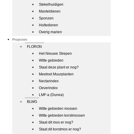
Stekelhuidigen
Manteldieren
Sponzen
Holtedieren
Overig marien
Projecten
FLORON
Het Nieuwe Strepen
Witte gebieden
Staat deze plant er nog?
Meetnet Muurplanten
Nectarindex
Oeverindex
LMF-a (Dunea)
BLWG
Witte gebieden mossen
Witte gebieden korstmossen
Staat dit mos er nog?
Staat dit korstmos er nog?