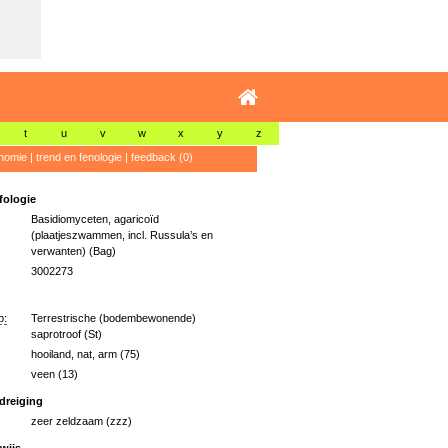
t
u
v
w
x
y
z
nomie
|
trend en fenologie
|
feedback (0)
ologie
Basidiomyceten, agaricoïd
(plaatjeszwammen, incl. Russula’s en
verwanten) (Bag)
3002273
p:
Terrestrische (bodembewonende)
saprotroof (St)
hooiland, nat, arm (75)
veen (13)
dreiging
zeer zeldzaam (zzz)