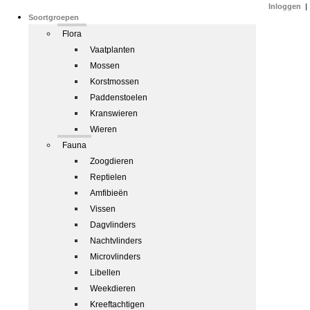
Inloggen
|
Soortgroepen
Flora
Vaatplanten
Mossen
Korstmossen
Paddenstoelen
Kranswieren
Wieren
Fauna
Zoogdieren
Reptielen
Amfibieën
Vissen
Dagvlinders
Nachtvlinders
Microvlinders
Libellen
Weekdieren
Kreeftachtigen