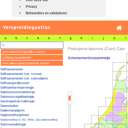
Over deze site
Privacy
Beheerders en validatoren
Verspreidingsatlas
a
b
c
d
e
f
g
h
i
j
k
l
Podospora leporina
(Cain) Cain
toon wetenschappelijke namen
verberg synoniemen
Schemermenhirzwammetje
toon alleen geaccepteerde namen
Saffraanamaniet
Saffraanamaniet (var. crocea)
Saffraanamaniet (var. subnudipes)
Saffraangordijnzwam
Saffraanharshaarveegje
Salomonsstromabekertje
Salomonszegelbladstipje
Samengedrukt kalkkopje
Satansboleet
Satijnchampignon
Satijnsteelfranjehoed
Satijnvezelkop sl, incl. Witte, Lila satijnvezelkop
Saturnuskalkkopje