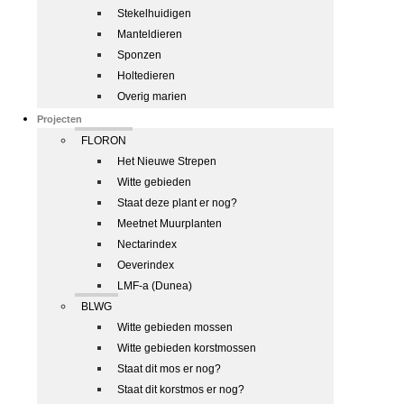
Stekelhuidigen
Manteldieren
Sponzen
Holtedieren
Overig marien
Projecten
FLORON
Het Nieuwe Strepen
Witte gebieden
Staat deze plant er nog?
Meetnet Muurplanten
Nectarindex
Oeverindex
LMF-a (Dunea)
BLWG
Witte gebieden mossen
Witte gebieden korstmossen
Staat dit mos er nog?
Staat dit korstmos er nog?