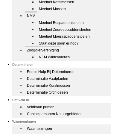
Meetnet Korstmossen
Meetnet Mossen
NMV
Meetnet Bospaddenstoelen
Meetnet Zeereeppaddenstoelen
Meetnet Moeraspaddenstoelen
Staat deze soort er nog?
Zoogdiervereniging
NEM Wildcamera's
Determineren
Eerste Hulp Bij Determineren
Determinatie Vaatplanten
Determinatie Korstmossen
Determinatie Orchideeën
Het veld in
Veldkaart printen
Contactpersonen Natuurgebieden
Waarnemingen
Waarnemingen