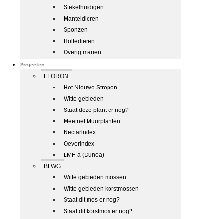
Stekelhuidigen
Manteldieren
Sponzen
Holtedieren
Overig marien
Projecten
FLORON
Het Nieuwe Strepen
Witte gebieden
Staat deze plant er nog?
Meetnet Muurplanten
Nectarindex
Oeverindex
LMF-a (Dunea)
BLWG
Witte gebieden mossen
Witte gebieden korstmossen
Staat dit mos er nog?
Staat dit korstmos er nog?