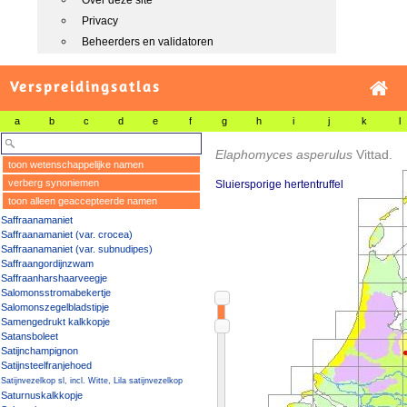
Over deze site
Privacy
Beheerders en validatoren
Verspreidingsatlas
a
b
c
d
e
f
g
h
i
j
k
l
Elaphomyces asperulus
Vittad.
toon wetenschappelijke namen
verberg synoniemen
Sluiersporige hertentruffel
toon alleen geaccepteerde namen
Saffraanamaniet
Saffraanamaniet (var. crocea)
Saffraanamaniet (var. subnudipes)
Saffraangordijnzwam
Saffraanharshaarveegje
Salomonsstromabekertje
Salomonszegelbladstipje
Samengedrukt kalkkopje
Satansboleet
Satijnchampignon
Satijnsteelfranjehoed
Satijnvezelkop sl, incl. Witte, Lila satijnvezelkop
Saturnuskalkkopje