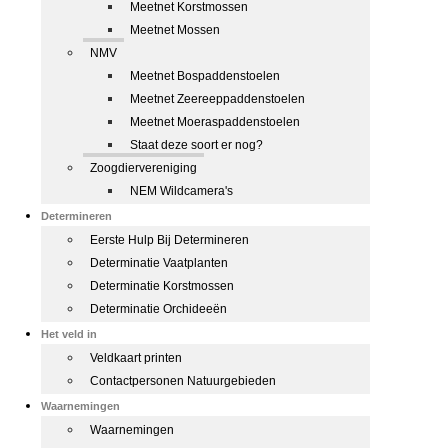
Meetnet Korstmossen
Meetnet Mossen
NMV
Meetnet Bospaddenstoelen
Meetnet Zeereeppaddenstoelen
Meetnet Moeraspaddenstoelen
Staat deze soort er nog?
Zoogdiervereniging
NEM Wildcamera's
Determineren
Eerste Hulp Bij Determineren
Determinatie Vaatplanten
Determinatie Korstmossen
Determinatie Orchideeën
Het veld in
Veldkaart printen
Contactpersonen Natuurgebieden
Waarnemingen
Waarnemingen