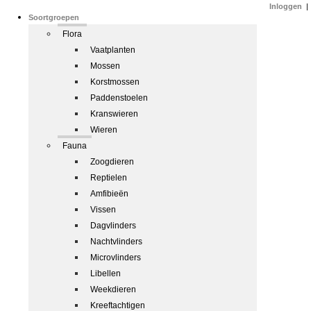
Inloggen
|
Soortgroepen
Flora
Vaatplanten
Mossen
Korstmossen
Paddenstoelen
Kranswieren
Wieren
Fauna
Zoogdieren
Reptielen
Amfibieën
Vissen
Dagvlinders
Nachtvlinders
Microvlinders
Libellen
Weekdieren
Kreeftachtigen