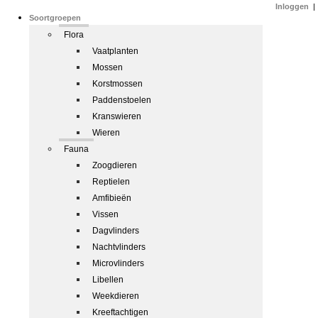
Inloggen
|
Soortgroepen
Flora
Vaatplanten
Mossen
Korstmossen
Paddenstoelen
Kranswieren
Wieren
Fauna
Zoogdieren
Reptielen
Amfibieën
Vissen
Dagvlinders
Nachtvlinders
Microvlinders
Libellen
Weekdieren
Kreeftachtigen