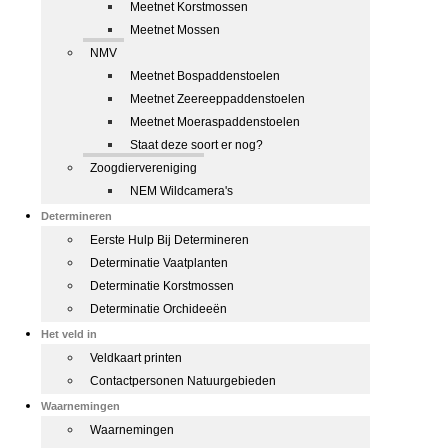
Meetnet Korstmossen
Meetnet Mossen
NMV
Meetnet Bospaddenstoelen
Meetnet Zeereeppaddenstoelen
Meetnet Moeraspaddenstoelen
Staat deze soort er nog?
Zoogdiervereniging
NEM Wildcamera's
Determineren
Eerste Hulp Bij Determineren
Determinatie Vaatplanten
Determinatie Korstmossen
Determinatie Orchideeën
Het veld in
Veldkaart printen
Contactpersonen Natuurgebieden
Waarnemingen
Waarnemingen