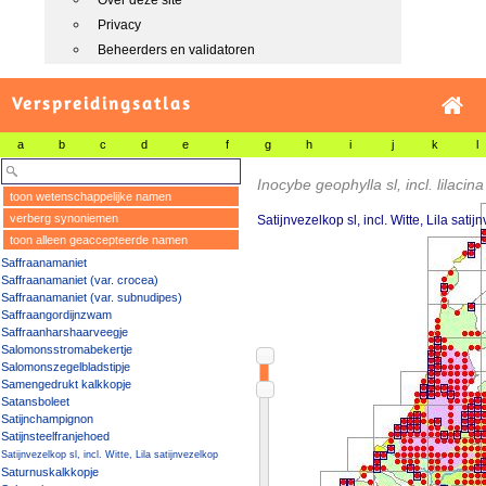
Over deze site
Privacy
Beheerders en validatoren
Verspreidingsatlas
a
b
c
d
e
f
g
h
i
j
k
l
Inocybe geophylla sl, incl. lilacina
toon wetenschappelijke namen
verberg synoniemen
Satijnvezelkop sl, incl. Witte, Lila sati
toon alleen geaccepteerde namen
Saffraanamaniet
Saffraanamaniet (var. crocea)
Saffraanamaniet (var. subnudipes)
Saffraangordijnzwam
Saffraanharshaarveegje
Salomonsstromabekertje
Salomonszegelbladstipje
Samengedrukt kalkkopje
Satansboleet
Satijnchampignon
Satijnsteelfranjehoed
Satijnvezelkop sl, incl. Witte, Lila satijnvezelkop
Saturnuskalkkopje