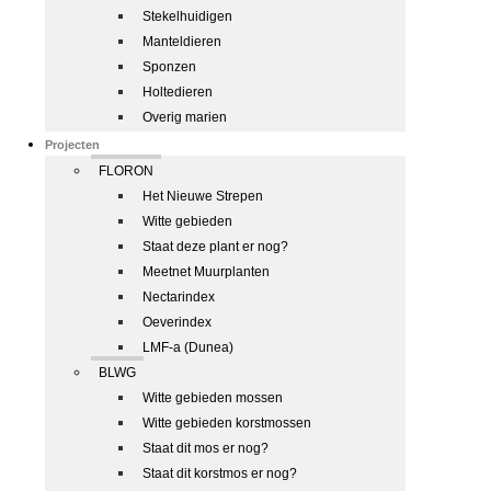
Stekelhuidigen
Manteldieren
Sponzen
Holtedieren
Overig marien
Projecten
FLORON
Het Nieuwe Strepen
Witte gebieden
Staat deze plant er nog?
Meetnet Muurplanten
Nectarindex
Oeverindex
LMF-a (Dunea)
BLWG
Witte gebieden mossen
Witte gebieden korstmossen
Staat dit mos er nog?
Staat dit korstmos er nog?