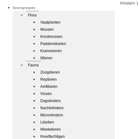
Inloggen
|
Soortgroepen
Flora
Vaatplanten
Mossen
Korstmossen
Paddenstoelen
Kranswieren
Wieren
Fauna
Zoogdieren
Reptielen
Amfibieën
Vissen
Dagvlinders
Nachtvlinders
Microvlinders
Libellen
Weekdieren
Kreeftachtigen