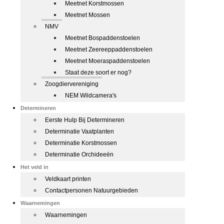
Meetnet Korstmossen
Meetnet Mossen
NMV
Meetnet Bospaddenstoelen
Meetnet Zeereeppaddenstoelen
Meetnet Moeraspaddenstoelen
Staat deze soort er nog?
Zoogdiervereniging
NEM Wildcamera's
Determineren
Eerste Hulp Bij Determineren
Determinatie Vaatplanten
Determinatie Korstmossen
Determinatie Orchideeën
Het veld in
Veldkaart printen
Contactpersonen Natuurgebieden
Waarnemingen
Waarnemingen