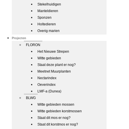
Stekelhuidigen
Manteldieren
Sponzen
Holtedieren
Overig marien
Projecten
FLORON
Het Nieuwe Strepen
Witte gebieden
Staat deze plant er nog?
Meetnet Muurplanten
Nectarindex
Oeverindex
LMF-a (Dunea)
BLWG
Witte gebieden mossen
Witte gebieden korstmossen
Staat dit mos er nog?
Staat dit korstmos er nog?