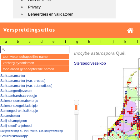
Over deze site
Privacy
Beheerders en validatoren
Verspreidingsatlas
a
b
c
d
e
f
g
h
i
j
k
l
Inocybe asterospora
Quél.
toon wetenschappelijke namen
verberg synoniemen
Sterspoorvezelkop
toon alleen geaccepteerde namen
Saffraanamaniet
Saffraanamaniet (var. crocea)
Saffraanamaniet (var. subnudipes)
Saffraangordijnzwam
Saffraanharshaarveegje
Salomonsstromabekertje
Salomonszegelbladstipje
Samengedrukt kalkkopje
Satansboleet
Satijnchampignon
Satijnsteelfranjehoed
Satijnvezelkop sl, incl. Witte, Lila satijnvezelkop
Saturnuskalkkopje