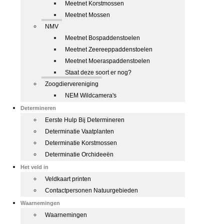
Meetnet Korstmossen
Meetnet Mossen
NMV
Meetnet Bospaddenstoelen
Meetnet Zeereeppaddenstoelen
Meetnet Moeraspaddenstoelen
Staat deze soort er nog?
Zoogdiervereniging
NEM Wildcamera's
Determineren
Eerste Hulp Bij Determineren
Determinatie Vaatplanten
Determinatie Korstmossen
Determinatie Orchideeën
Het veld in
Veldkaart printen
Contactpersonen Natuurgebieden
Waarnemingen
Waarnemingen