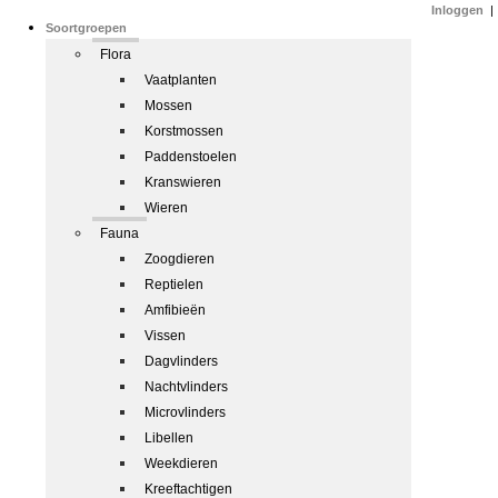
Inloggen
|
Soortgroepen
Flora
Vaatplanten
Mossen
Korstmossen
Paddenstoelen
Kranswieren
Wieren
Fauna
Zoogdieren
Reptielen
Amfibieën
Vissen
Dagvlinders
Nachtvlinders
Microvlinders
Libellen
Weekdieren
Kreeftachtigen