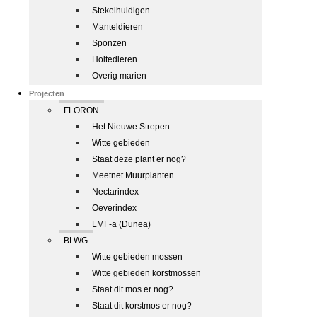
Stekelhuidigen
Manteldieren
Sponzen
Holtedieren
Overig marien
Projecten
FLORON
Het Nieuwe Strepen
Witte gebieden
Staat deze plant er nog?
Meetnet Muurplanten
Nectarindex
Oeverindex
LMF-a (Dunea)
BLWG
Witte gebieden mossen
Witte gebieden korstmossen
Staat dit mos er nog?
Staat dit korstmos er nog?