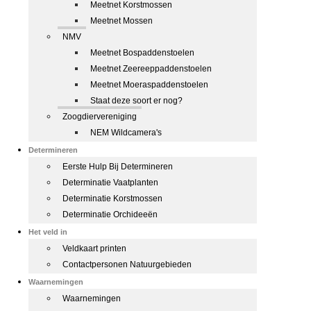
Meetnet Korstmossen
Meetnet Mossen
NMV
Meetnet Bospaddenstoelen
Meetnet Zeereeppaddenstoelen
Meetnet Moeraspaddenstoelen
Staat deze soort er nog?
Zoogdiervereniging
NEM Wildcamera's
Determineren
Eerste Hulp Bij Determineren
Determinatie Vaatplanten
Determinatie Korstmossen
Determinatie Orchideeën
Het veld in
Veldkaart printen
Contactpersonen Natuurgebieden
Waarnemingen
Waarnemingen