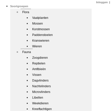
Inloggen
|
Soortgroepen
Flora
Vaatplanten
Mossen
Korstmossen
Paddenstoelen
Kranswieren
Wieren
Fauna
Zoogdieren
Reptielen
Amfibieën
Vissen
Dagvlinders
Nachtvlinders
Microvlinders
Libellen
Weekdieren
Kreeftachtigen