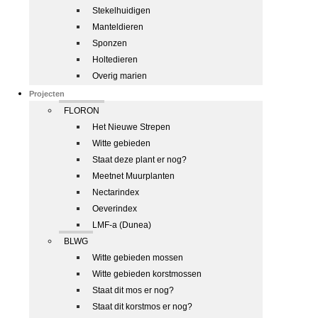
Stekelhuidigen
Manteldieren
Sponzen
Holtedieren
Overig marien
Projecten
FLORON
Het Nieuwe Strepen
Witte gebieden
Staat deze plant er nog?
Meetnet Muurplanten
Nectarindex
Oeverindex
LMF-a (Dunea)
BLWG
Witte gebieden mossen
Witte gebieden korstmossen
Staat dit mos er nog?
Staat dit korstmos er nog?