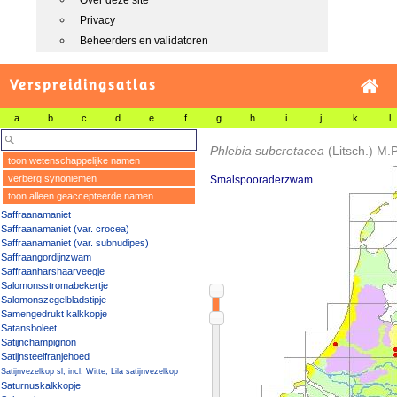
Over deze site
Privacy
Beheerders en validatoren
Verspreidingsatlas
a
b
c
d
e
f
g
h
i
j
k
l
Phlebia subcretacea
(Litsch.) M.P
toon wetenschappelijke namen
verberg synoniemen
Smalspooraderzwam
toon alleen geaccepteerde namen
Saffraanamaniet
Saffraanamaniet (var. crocea)
Saffraanamaniet (var. subnudipes)
Saffraangordijnzwam
Saffraanharshaarveegje
Salomonsstromabekertje
Salomonszegelbladstipje
Samengedrukt kalkkopje
Satansboleet
Satijnchampignon
Satijnsteelfranjehoed
Satijnvezelkop sl, incl. Witte, Lila satijnvezelkop
Saturnuskalkkopje