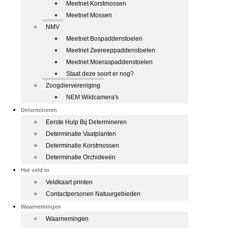
Meetnet Korstmossen
Meetnet Mossen
NMV
Meetnet Bospaddenstoelen
Meetnet Zeereeppaddenstoelen
Meetnet Moeraspaddenstoelen
Staat deze soort er nog?
Zoogdiervereniging
NEM Wildcamera's
Determineren
Eerste Hulp Bij Determineren
Determinatie Vaatplanten
Determinatie Korstmossen
Determinatie Orchideeën
Het veld in
Veldkaart printen
Contactpersonen Natuurgebieden
Waarnemingen
Waarnemingen