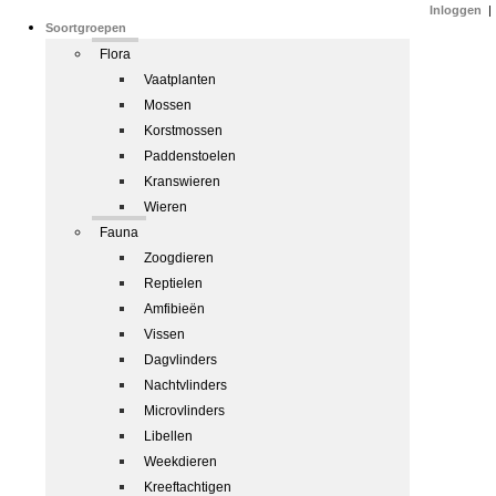
Inloggen
|
Soortgroepen
Flora
Vaatplanten
Mossen
Korstmossen
Paddenstoelen
Kranswieren
Wieren
Fauna
Zoogdieren
Reptielen
Amfibieën
Vissen
Dagvlinders
Nachtvlinders
Microvlinders
Libellen
Weekdieren
Kreeftachtigen