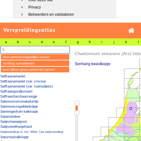
Over deze site
Privacy
Beheerders en validatoren
Verspreidingsatlas
a
b
c
d
e
f
g
h
i
j
k
l
Chaetomium virescens
(Arx) Ud
toon wetenschappelijke namen
verberg synoniemen
Sierharig kwastkopje
toon alleen geaccepteerde namen
Saffraanamaniet
Saffraanamaniet (var. crocea)
Saffraanamaniet (var. subnudipes)
Saffraangordijnzwam
Saffraanharshaarveegje
Salomonsstromabekertje
Salomonszegelbladstipje
Samengedrukt kalkkopje
Satansboleet
Satijnchampignon
Satijnsteelfranjehoed
Satijnvezelkop sl, incl. Witte, Lila satijnvezelkop
Saturnuskalkkopje