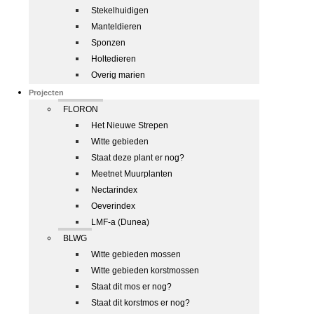
Stekelhuidigen
Manteldieren
Sponzen
Holtedieren
Overig marien
Projecten
FLORON
Het Nieuwe Strepen
Witte gebieden
Staat deze plant er nog?
Meetnet Muurplanten
Nectarindex
Oeverindex
LMF-a (Dunea)
BLWG
Witte gebieden mossen
Witte gebieden korstmossen
Staat dit mos er nog?
Staat dit korstmos er nog?