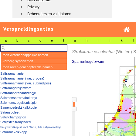
Over deze site
Privacy
Beheerders en validatoren
Verspreidingsatlas
a
b
c
d
e
f
g
h
i
j
k
l
Strobilurus esculentus
(Wulfen) S
toon wetenschappelijke namen
verberg synoniemen
Sparrenkegelzwam
toon alleen geaccepteerde namen
Saffraanamaniet
Saffraanamaniet (var. crocea)
Saffraanamaniet (var. subnudipes)
Saffraangordijnzwam
Saffraanharshaarveegje
Salomonsstromabekertje
Salomonszegelbladstipje
Samengedrukt kalkkopje
Satansboleet
Satijnchampignon
Satijnsteelfranjehoed
Satijnvezelkop sl, incl. Witte, Lila satijnvezelkop
Saturnuskalkkopje