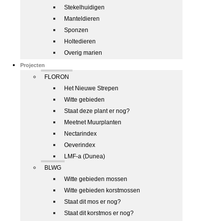
Stekelhuidigen
Manteldieren
Sponzen
Holtedieren
Overig marien
Projecten
FLORON
Het Nieuwe Strepen
Witte gebieden
Staat deze plant er nog?
Meetnet Muurplanten
Nectarindex
Oeverindex
LMF-a (Dunea)
BLWG
Witte gebieden mossen
Witte gebieden korstmossen
Staat dit mos er nog?
Staat dit korstmos er nog?