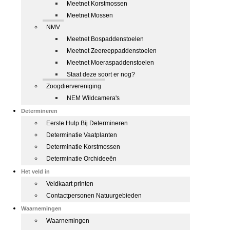
Meetnet Korstmossen
Meetnet Mossen
NMV
Meetnet Bospaddenstoelen
Meetnet Zeereeppaddenstoelen
Meetnet Moeraspaddenstoelen
Staat deze soort er nog?
Zoogdiervereniging
NEM Wildcamera's
Determineren
Eerste Hulp Bij Determineren
Determinatie Vaatplanten
Determinatie Korstmossen
Determinatie Orchideeën
Het veld in
Veldkaart printen
Contactpersonen Natuurgebieden
Waarnemingen
Waarnemingen