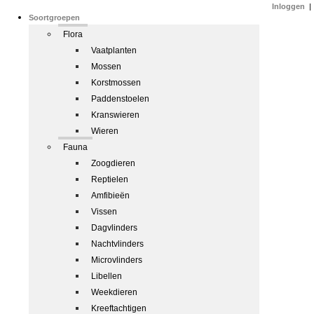
Inloggen
|
Soortgroepen
Flora
Vaatplanten
Mossen
Korstmossen
Paddenstoelen
Kranswieren
Wieren
Fauna
Zoogdieren
Reptielen
Amfibieën
Vissen
Dagvlinders
Nachtvlinders
Microvlinders
Libellen
Weekdieren
Kreeftachtigen