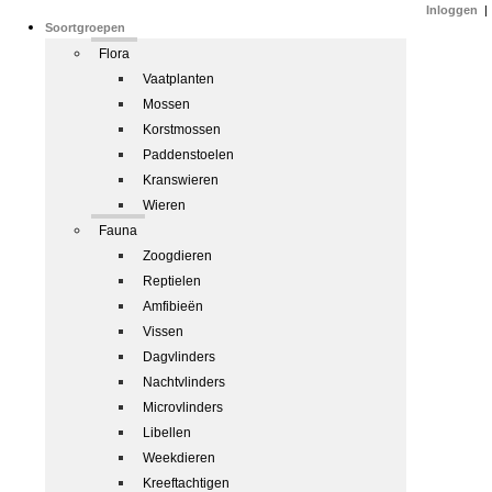
Inloggen
|
Soortgroepen
Flora
Vaatplanten
Mossen
Korstmossen
Paddenstoelen
Kranswieren
Wieren
Fauna
Zoogdieren
Reptielen
Amfibieën
Vissen
Dagvlinders
Nachtvlinders
Microvlinders
Libellen
Weekdieren
Kreeftachtigen