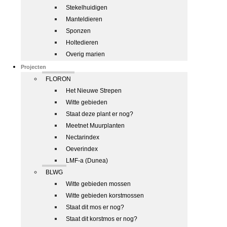
Stekelhuidigen
Manteldieren
Sponzen
Holtedieren
Overig marien
Projecten
FLORON
Het Nieuwe Strepen
Witte gebieden
Staat deze plant er nog?
Meetnet Muurplanten
Nectarindex
Oeverindex
LMF-a (Dunea)
BLWG
Witte gebieden mossen
Witte gebieden korstmossen
Staat dit mos er nog?
Staat dit korstmos er nog?