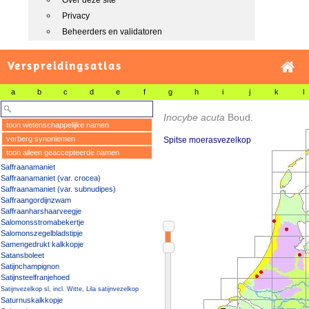
Over deze site
Privacy
Beheerders en validatoren
Verspreidingsatlas
a
b
c
d
e
f
g
h
i
j
k
l
Inocybe acuta
Boud.
toon wetenschappelijke namen
verberg synoniemen
Spitse moerasvezelkop
toon alleen geaccepteerde namen
Saffraanamaniet
Saffraanamaniet (var. crocea)
Saffraanamaniet (var. subnudipes)
Saffraangordijnzwam
Saffraanharshaarveegje
Salomonsstromabekertje
Salomonszegelbladstipje
Samengedrukt kalkkopje
Satansboleet
Satijnchampignon
Satijnsteelfranjehoed
Satijnvezelkop sl, incl. Witte, Lila satijnvezelkop
Saturnuskalkkopje