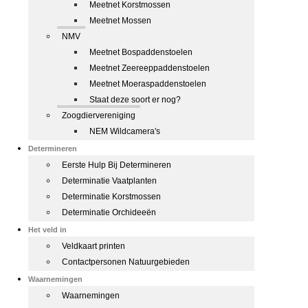
Meetnet Korstmossen
Meetnet Mossen
NMV
Meetnet Bospaddenstoelen
Meetnet Zeereeppaddenstoelen
Meetnet Moeraspaddenstoelen
Staat deze soort er nog?
Zoogdiervereniging
NEM Wildcamera's
Determineren
Eerste Hulp Bij Determineren
Determinatie Vaatplanten
Determinatie Korstmossen
Determinatie Orchideeën
Het veld in
Veldkaart printen
Contactpersonen Natuurgebieden
Waarnemingen
Waarnemingen