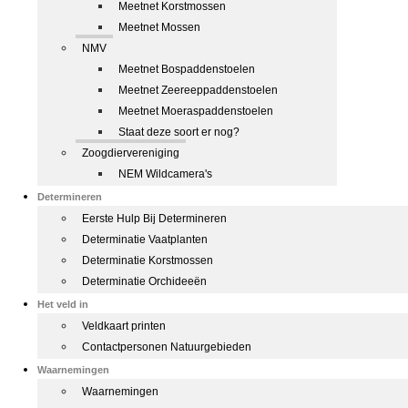
Meetnet Korstmossen
Meetnet Mossen
NMV
Meetnet Bospaddenstoelen
Meetnet Zeereeppaddenstoelen
Meetnet Moeraspaddenstoelen
Staat deze soort er nog?
Zoogdiervereniging
NEM Wildcamera's
Determineren
Eerste Hulp Bij Determineren
Determinatie Vaatplanten
Determinatie Korstmossen
Determinatie Orchideeën
Het veld in
Veldkaart printen
Contactpersonen Natuurgebieden
Waarnemingen
Waarnemingen