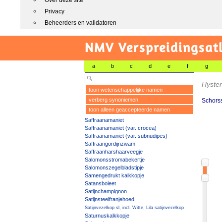
Over deze site
Privacy
Beheerders en validatoren
NMV Verspreidingsat
a
b
c
d
e
f
g
Hyste
toon wetenschappelijke namen
verberg synoniemen
Schorss
toon alleen geaccepteerde namen
Saffraanamaniet
Saffraanamaniet (var. crocea)
Saffraanamaniet (var. subnudipes)
Saffraangordijnzwam
Saffraanharshaarveegje
Salomonsstromabekertje
Salomonszegelbladstipje
Samengedrukt kalkkopje
Satansboleet
Satijnchampignon
Satijnsteelfranjehoed
Satijnvezelkop sl, incl. Witte, Lila satijnvezelkop
Saturnuskalkkopje