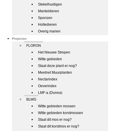
Stekelhuidigen
Manteldieren
Sponzen
Holtedieren
Overig marien
Projecten
FLORON
Het Nieuwe Strepen
Witte gebieden
Staat deze plant er nog?
Meetnet Muurplanten
Nectarindex
Oeverindex
LMF-a (Dunea)
BLWG
Witte gebieden mossen
Witte gebieden korstmossen
Staat dit mos er nog?
Staat dit korstmos er nog?