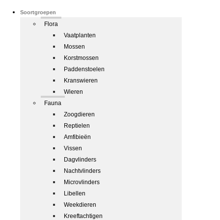
Soortgroepen
Flora
Vaatplanten
Mossen
Korstmossen
Paddenstoelen
Kranswieren
Wieren
Fauna
Zoogdieren
Reptielen
Amfibieën
Vissen
Dagvlinders
Nachtvlinders
Microvlinders
Libellen
Weekdieren
Kreeftachtigen