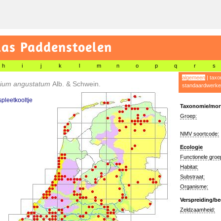
las Paddenstoelen
h
i
j
k
l
m
n
o
p
q
r
s
algemeen
|
taxo
rium angustatum
Alb. & Schwein.
standaardwerke
pleetkooltje
Taxonomie/morf
Groep:
NMV soortcode:
Ecologie
Functionele groe
Habitat:
Substraat:
Organisme:
Verspreiding/be
Zeldzaamheid: