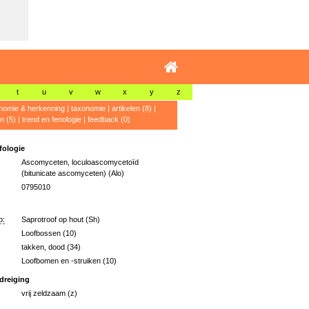
t
u
v
w
x
y
z
nomie & herkenning
|
taxonomie
|
artikelen (8)
|
n (5)
|
trend en fenologie
|
feedback (0)
ologie
Ascomyceten, loculoascomycetoïd
(bitunicate ascomyceten) (Alo)
0795010
p:
Saprotroof op hout (Sh)
Loofbossen (10)
takken, dood (34)
Loofbomen en -struiken (10)
dreiging
vrij zeldzaam (z)