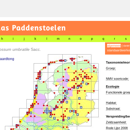
las Paddenstoelen
h
i
j
k
l
m
n
o
p
q
r
s
algemeen
|
over
ossum umbratile
Sacc.
standaardwerke
 aardtong
Taxonomie/morf
Groep:
NMV soortcode:
Ecologie
Functionele groe
Habitat:
Substraat:
Verspreiding/be
Zeldzaamheid:
Rode Lijst 2008