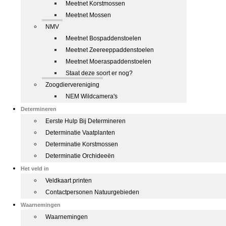
Meetnet Korstmossen
Meetnet Mossen
NMV
Meetnet Bospaddenstoelen
Meetnet Zeereeppaddenstoelen
Meetnet Moeraspaddenstoelen
Staat deze soort er nog?
Zoogdiervereniging
NEM Wildcamera's
Determineren
Eerste Hulp Bij Determineren
Determinatie Vaatplanten
Determinatie Korstmossen
Determinatie Orchideeën
Het veld in
Veldkaart printen
Contactpersonen Natuurgebieden
Waarnemingen
Waarnemingen