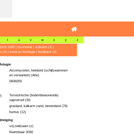
t
u
v
w
x
y
z
zicht 1995
|
taxonomie
|
artikelen (4)
|
n (4)
|
trend en fenologie
|
feedback (0)
ologie
Ascomyceten, helotioïd (schijfzwammen
en verwanten) (Ahe)
0606050
p:
Terrestrische (bodembewonende)
saprotroof (St)
grasland, kalkarm zand, binnenland (79)
humus (12)
dreiging
vrij zeldzaam (z)
Kwetsbaar (KW)