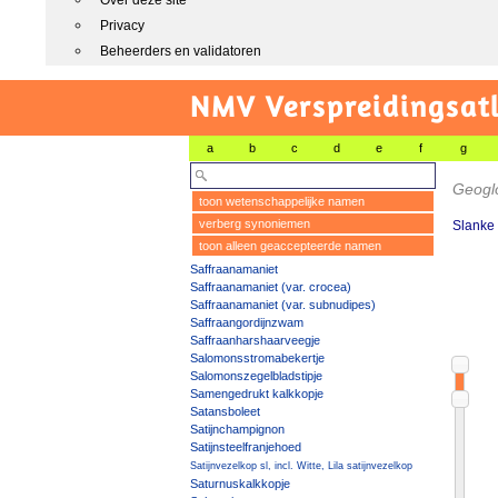
Over deze site
Privacy
Beheerders en validatoren
NMV Verspreidingsat
a
b
c
d
e
f
g
Geogl
toon wetenschappelijke namen
verberg synoniemen
Slanke
toon alleen geaccepteerde namen
Saffraanamaniet
Saffraanamaniet (var. crocea)
Saffraanamaniet (var. subnudipes)
Saffraangordijnzwam
Saffraanharshaarveegje
Salomonsstromabekertje
Salomonszegelbladstipje
Samengedrukt kalkkopje
Satansboleet
Satijnchampignon
Satijnsteelfranjehoed
Satijnvezelkop sl, incl. Witte, Lila satijnvezelkop
Saturnuskalkkopje