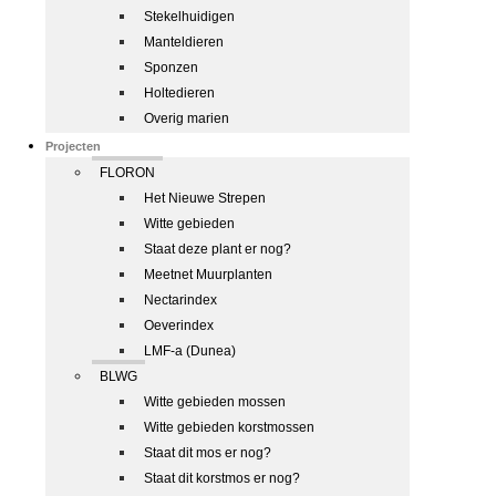
Stekelhuidigen
Manteldieren
Sponzen
Holtedieren
Overig marien
Projecten
FLORON
Het Nieuwe Strepen
Witte gebieden
Staat deze plant er nog?
Meetnet Muurplanten
Nectarindex
Oeverindex
LMF-a (Dunea)
BLWG
Witte gebieden mossen
Witte gebieden korstmossen
Staat dit mos er nog?
Staat dit korstmos er nog?