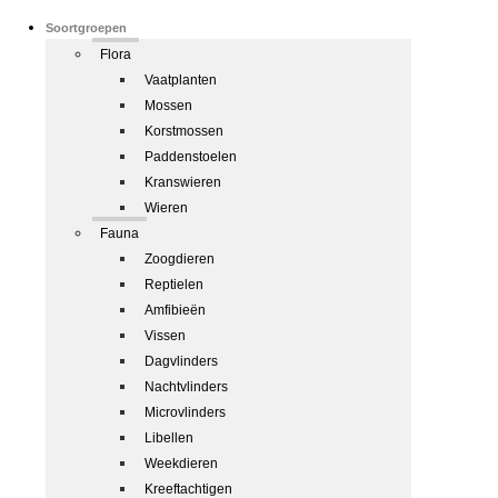
Soortgroepen
Flora
Vaatplanten
Mossen
Korstmossen
Paddenstoelen
Kranswieren
Wieren
Fauna
Zoogdieren
Reptielen
Amfibieën
Vissen
Dagvlinders
Nachtvlinders
Microvlinders
Libellen
Weekdieren
Kreeftachtigen