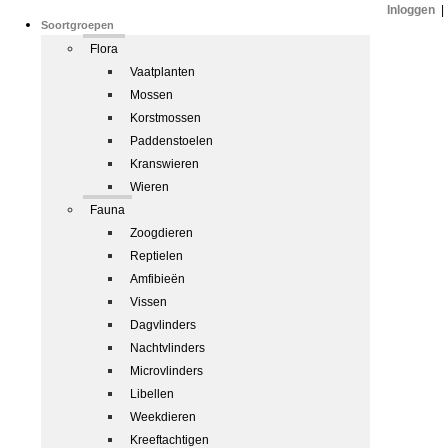
Inloggen
|
Soortgroepen
Flora
Vaatplanten
Mossen
Korstmossen
Paddenstoelen
Kranswieren
Wieren
Fauna
Zoogdieren
Reptielen
Amfibieën
Vissen
Dagvlinders
Nachtvlinders
Microvlinders
Libellen
Weekdieren
Kreeftachtigen