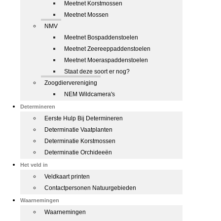
Meetnet Korstmossen
Meetnet Mossen
NMV
Meetnet Bospaddenstoelen
Meetnet Zeereeppaddenstoelen
Meetnet Moeraspaddenstoelen
Staat deze soort er nog?
Zoogdiervereniging
NEM Wildcamera's
Determineren
Eerste Hulp Bij Determineren
Determinatie Vaatplanten
Determinatie Korstmossen
Determinatie Orchideeën
Het veld in
Veldkaart printen
Contactpersonen Natuurgebieden
Waarnemingen
Waarnemingen