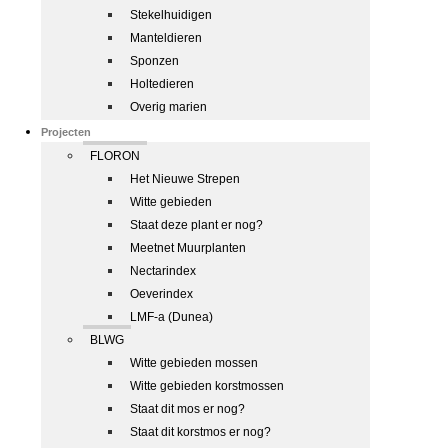
Stekelhuidigen
Manteldieren
Sponzen
Holtedieren
Overig marien
Projecten
FLORON
Het Nieuwe Strepen
Witte gebieden
Staat deze plant er nog?
Meetnet Muurplanten
Nectarindex
Oeverindex
LMF-a (Dunea)
BLWG
Witte gebieden mossen
Witte gebieden korstmossen
Staat dit mos er nog?
Staat dit korstmos er nog?