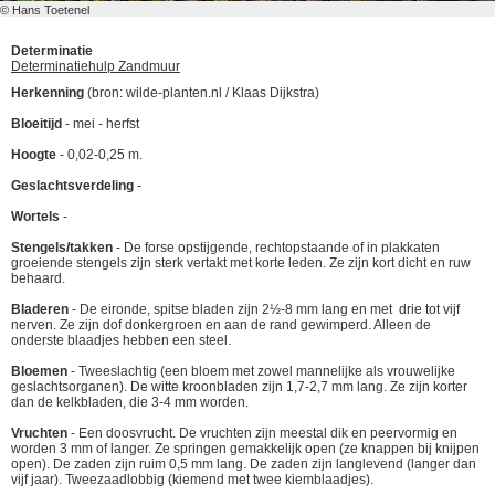
© Hans Toetenel
Determinatie
Determinatiehulp Zandmuur
Herkenning
(bron: wilde-planten.nl / Klaas Dijkstra)
Bloeitijd
- mei - herfst
Hoogte
- 0,02-0,25 m.
Geslachtsverdeling
-
Wortels
-
Stengels/takken
- De forse opstijgende, rechtopstaande of in plakkaten
groeiende stengels zijn sterk vertakt met korte leden. Ze zijn kort dicht en ruw
behaard.
Bladeren
- De eironde, spitse bladen zijn 2½-8 mm lang en met drie tot vijf
nerven. Ze zijn dof donkergroen en aan de rand gewimperd. Alleen de
onderste blaadjes hebben een steel.
Bloemen
- Tweeslachtig (een bloem met zowel mannelijke als vrouwelijke
geslachtsorganen). De witte kroonbladen zijn 1,7-2,7 mm lang. Ze zijn korter
dan de kelkbladen, die 3-4 mm worden.
Vruchten
- Een doosvrucht. De vruchten zijn meestal dik en peervormig en
worden 3 mm of langer. Ze springen gemakkelijk open (ze knappen bij knijpen
open). De zaden zijn ruim 0,5 mm lang. De zaden zijn langlevend (langer dan
vijf jaar). Tweezaadlobbig (kiemend met twee kiemblaadjes).