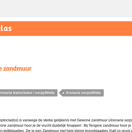
las
e zandmuur
renaria leptoclados / serpyllifolia
Arenaria serpyllifolia
leptoclados
) is vanwege de sterke gelijkenis met Gewone zandmuur (
Arenaria serpyl
one zandmuur hoor je de vrucht duidelijk 'knappen'. Bij Tengere zandmuur hoor je
n kelkblaadjes. Zie je een Zandmuur met hele kleine kroonblaadjes (half zo groot a