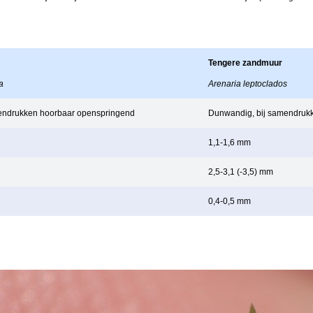
Tengere zandmuur
a
Arenaria leptoclados
mendrukken hoorbaar openspringend
Dunwandig, bij samendrukk
1,1-1,6 mm
2,5-3,1 (-3,5) mm
0,4-0,5 mm