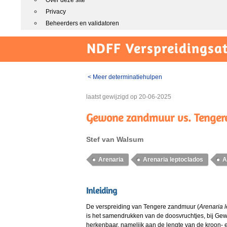
Over deze site
Privacy
Beheerders en validatoren
NDFF Verspreidingsat
< Meer determinatiehulpen
laatst gewijzigd op
20-06-2025
Gewone zandmuur vs. Tenger
Stef van Walsum
Arenaria
Arenaria leptoclados
A
Inleiding
De verspreiding van Tengere zandmuur (
Arenaria 
is het samendrukken van de doosvruchtjes, bij Gew
herkenbaar, namelijk aan de lengte van de kroon- e