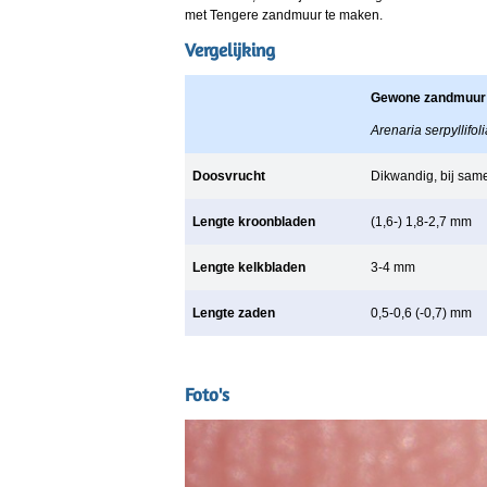
met Tengere zandmuur te maken.
Vergelijking
Gewone zandmuur
Arenaria serpyllifoli
Doosvrucht
Dikwandig, bij sa
Lengte kroonbladen
(1,6-) 1,8-2,7 mm
Lengte kelkbladen
3-4 mm
Lengte zaden
0,5-0,6 (-0,7) mm
Foto's