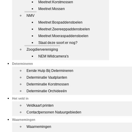
Meetnet Korstmossen
Meetnet Mossen
NMV
Meetnet Bospaddenstoelen
Meetnet Zeereeppaddenstoelen
Meetnet Moeraspaddenstoelen
Staat deze soort er nog?
Zoogdiervereniging
NEM Wildcamera's
Determineren
Eerste Hulp Bij Determineren
Determinatie Vaatplanten
Determinatie Korstmossen
Determinatie Orchideeën
Het veld in
Veldkaart printen
Contactpersonen Natuurgebieden
Waarnemingen
Waarnemingen