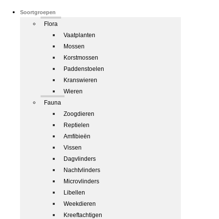
Soortgroepen
Flora
Vaatplanten
Mossen
Korstmossen
Paddenstoelen
Kranswieren
Wieren
Fauna
Zoogdieren
Reptielen
Amfibieën
Vissen
Dagvlinders
Nachtvlinders
Microvlinders
Libellen
Weekdieren
Kreeftachtigen