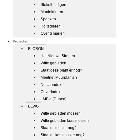
Stekelhuidigen
Manteldieren
Sponzen
Holtedieren
Overig marien
Projecten
FLORON
Het Nieuwe Strepen
Witte gebieden
Staat deze plant er nog?
Meetnet Muurplanten
Nectarindex
Oeverindex
LMF-a (Dunea)
BLWG
Witte gebieden mossen
Witte gebieden korstmossen
Staat dit mos er nog?
Staat dit korstmos er nog?