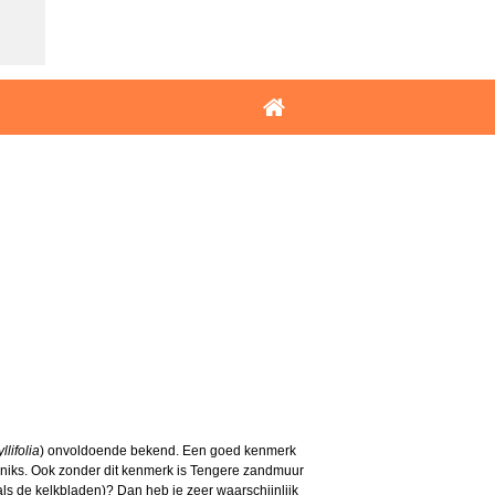
lifolia
) onvoldoende bekend. Een goed kenmerk
 niks. Ook zonder dit kenmerk is Tengere zandmuur
ls de kelkbladen)? Dan heb je zeer waarschijnlijk