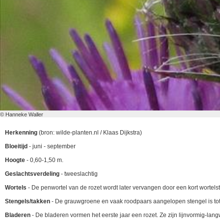
© Hanneke Waller
Herkenning
(bron: wilde-planten.nl / Klaas Dijkstra)
Bloeitijd
- juni - september
Hoogte
- 0,60-1,50 m.
Geslachtsverdeling
- tweeslachtig
Wortels
- De penwortel van de rozet wordt later vervangen door een kort wortelstok
Stengels/takken
- De grauwgroene en vaak roodpaars aangelopen stengel is tot 
Bladeren
- De bladeren vormen het eerste jaar een rozet. Ze zijn lijnvormig-lan