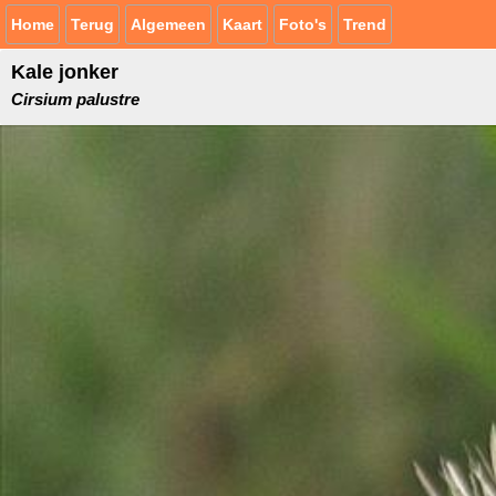
Home
Terug
Algemeen
Kaart
Foto's
Trend
Kale jonker
Cirsium palustre