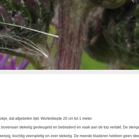
je, dat afgebeten lijkt. Worteldiepte 20 cm tot 1 meter.
bovenaan stekelig gevleugeld en bebladerd en vaak aan de top vertakt. De stenge
gwerpig, bochtig veerspletig en zeer stekelig. De meeste bladeren hebben geen ste