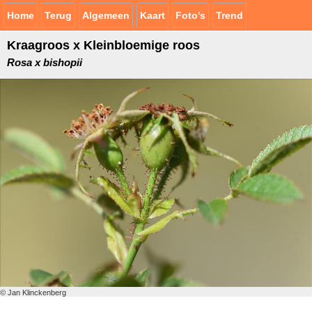
Home
Terug
Algemeen
Kaart
Foto's
Trend
Kraagroos x Kleinbloemige roos
Rosa x bishopii
© Jan Klinckenberg