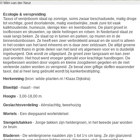
© Wim van der Neut
Ecologie & verspreiding
Taxus of venijnboom staat op zonnige, soms zwaar beschaduwde, matig droge
tot vochtige, goed doorlatende, matig voedselrijke, zwak zure tot vaak
kalkhoudende, humeuze, stenige klei- en leembodems. De plant groeit in
loofbossen en struwelen, op steile hellingen en rotsen. In Nederland staat ze
vaak langs beken. Ze slaat op in tuinen en parken, op muren en in de
binnenduinbossen. Ze heeft een zeer verbrokkeld areaal en de soort is alleen
in het oosten van het land inheems en is daar zeer zeldzaam. De altijd groene
plant komt thans in grote delen van het land vrij algemeen voor en is duidelijk
ingeburgerd. Ook wordt ze uitgeplant. Ze groeit zeer langzaam en kan zeer
oud worden. Het hout werd vroeger gebruikt voor krachtige handbogen. De
kegelbessen worden door vogels en kleine zoogdieren gegeten en de niet
verteerde zaden worden zo verspreid. Ze bevat zeer giftige stoffen waaronder
taxol, dat al heel lang gebruikt wordt bij kankerbestrijding.
Herkenning
(bron: wilde-planten.nl / Klaas Dijkstra)
Bloeitijd
- maart - mei
Hoogte
- 3,00-18,00 m.
Geslachtsverdeling
- éénslachtig, tweehuizig
Wortels
- Een diepgaand wortelstelsel.
Stengels/takken
- Jonge takken zijn heldergroen, in het tweede jaar worden
ze bruin.
Bladeren
- De wintergroene naalden zijn 1 tot 1½ cm lang. Ze zijn glanzend