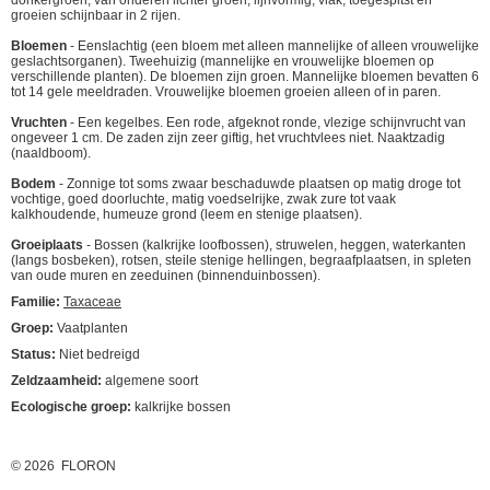
donkergroen, van onderen lichter groen, lijnvormig, vlak, toegespitst en
groeien schijnbaar in 2 rijen.
Bloemen
- Eenslachtig (een bloem met alleen mannelijke of alleen vrouwelijke
geslachtsorganen). Tweehuizig (mannelijke en vrouwelijke bloemen op
verschillende planten). De bloemen zijn groen. Mannelijke bloemen bevatten 6
tot 14 gele meeldraden. Vrouwelijke bloemen groeien alleen of in paren.
Vruchten
- Een kegelbes. Een rode, afgeknot ronde, vlezige schijnvrucht van
ongeveer 1 cm. De zaden zijn zeer giftig, het vruchtvlees niet. Naaktzadig
(naaldboom).
Bodem
- Zonnige tot soms zwaar beschaduwde plaatsen op matig droge tot
vochtige, goed doorluchte, matig voedselrijke, zwak zure tot vaak
kalkhoudende, humeuze grond (leem en stenige plaatsen).
Groeiplaats
- Bossen (kalkrijke loofbossen), struwelen, heggen, waterkanten
(langs bosbeken), rotsen, steile stenige hellingen, begraafplaatsen, in spleten
van oude muren en zeeduinen (binnenduinbossen).
Familie:
Taxaceae
Groep:
Vaatplanten
Status:
Niet bedreigd
Zeldzaamheid:
algemene soort
Ecologische groep:
kalkrijke bossen
© 2026 FLORON