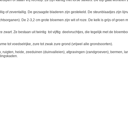
ruipen of staan vrij rechtop. Ze zijn kantig met forse stekels. De top gaat wortel
tallig of zeventallig. De gezaagde bladeren zijn gestekeld. De steunblaadjes zijn lij
tsorganen). De 2-3,2 cm grote bloemen zijn wit of roze. De kelk is grijs of groen 
zwart. Ze bestaan uit twintig tot vijftig deelvruchtjes, die tegelijk met de bloemb
rme tot voedselrijke, zure tot zwak zure grond (vrijwel alle grondsoorten).
n, ruigten, heide, zeeduinen (duinvalleien), afgravingen (zandgroeven), bermen, 
dingskaden.