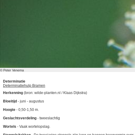
© Peter Venema
Determinatie
Determinatiehulp Bramen
Herkenning
(bron: wilde-planten.nl / Klaas Dijkstra)
Bloeitijd
- juni - augustus
Hoogte
- 0,50-1,50 m.
Geslachtsverdeling
- tweeslachtig
Wortels
- Vaak wortelopslag.