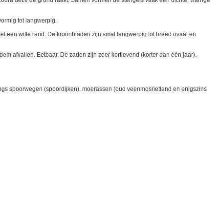
en zodra deze de grond raakt. Samen vormen de stengels vaak een dichte, warrige
nvormig tot langwerpig.
met een witte rand. De kroonbladen zijn smal langwerpig tot breed ovaal en
odem afvallen. Eetbaar. De zaden zijn zeer kortlevend (korter dan één jaar).
langs spoorwegen (spoordijken), moerassen (oud veenmosrietland en enigszins