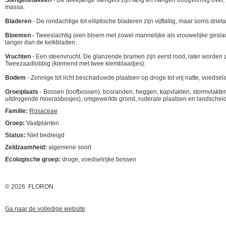
Stengels/takken
- De tweejarige stengels zijn lang en hangen boogvormig over, k
massa.
Bladeren
- De rondachtige tot elliptische bladeren zijn vijftallig, maar soms drie
Bloemen
- Tweeslachtig (een bloem met zowel mannelijke als vrouwelijke geslach
langer dan de kelkbladen.
Vruchten
- Een steenvrucht. De glanzende bramen zijn eerst rood, later worden ze 
Tweezaadlobbig (kiemend met twee kiemblaadjes).
Bodem
- Zonnige tot licht beschaduwde plaatsen op droge tot vrij natte, voedsela
Groeiplaats
- Bossen (loofbossen), bosranden, heggen, kapvlakten, stormvlakte
uitdrogende moerasbosjes), omgewerkte grond, ruderale plaatsen en landschei
Familie:
Rosaceae
Groep:
Vaatplanten
Status:
Niet bedreigd
Zeldzaamheid:
algemene soort
Ecologische groep:
droge, voedselrijke bossen
© 2026 FLORON
Ga naar de volledige website