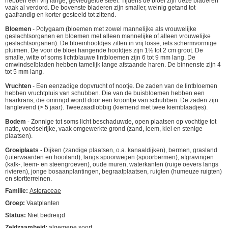
hebben een vrij lange, gevleugelde steel. Tijdens de bloei zijn deze bladeren
vaak al verdord. De bovenste bladeren zijn smaller, weinig getand tot
gaafrandig en korter gesteeld tot zittend.
Bloemen
- Polygaam (bloemen met zowel mannelijke als vrouwelijke
geslachtsorganen en bloemen met alleen mannelijke of alleen vrouwelijke
geslachtsorganen). De bloemhoofdjes zitten in vrij losse, iets schermvormige
pluimen. De voor de bloei hangende hoofdjes zijn 1½ tot 2 cm groot. De
smalle, witte of soms lichtblauwe lintbloemen zijn 6 tot 9 mm lang. De
omwindselbladen hebben tamelijk lange afstaande haren. De binnenste zijn 4
tot 5 mm lang.
Vruchten
- Een eenzadige dopvrucht of nootje. De zaden van de lintbloemen
hebben vruchtpluis van schubben. Die van de buisbloemen hebben een
haarkrans, die omringd wordt door een kroontje van schubben. De zaden zijn
langlevend (> 5 jaar). Tweezaadlobbig (kiemend met twee kiemblaadjes).
Bodem
- Zonnige tot soms licht beschaduwde, open plaatsen op vochtige tot
natte, voedselrijke, vaak omgewerkte grond (zand, leem, klei en stenige
plaatsen).
Groeiplaats
- Dijken (zandige plaatsen, o.a. kanaaldijken), bermen, grasland
(uiterwaarden en hooiland), langs spoorwegen (spoorbermen), afgravingen
(kalk-, leem- en steengroeven), oude muren, waterkanten (ruige oevers langs
rivieren), jonge bosaanplantingen, begraafplaatsen, ruigten (humeuze ruigten)
en stortterreinen.
Familie:
Asteraceae
Groep:
Vaatplanten
Status:
Niet bedreigd
Zeldzaamheid:
algemene soort