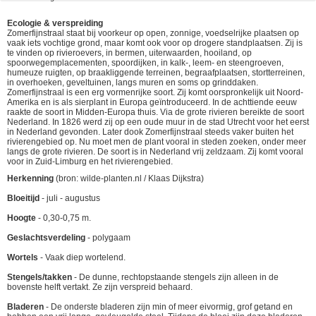
Ecologie & verspreiding
Zomerfijnstraal staat bij voorkeur op open, zonnige, voedselrijke plaatsen op
vaak iets vochtige grond, maar komt ook voor op drogere standplaatsen. Zij is
te vinden op rivieroevers, in bermen, uiterwaarden, hooiland, op
spoorwegemplacementen, spoordijken, in kalk-, leem- en steengroeven,
humeuze ruigten, op braakliggende terreinen, begraafplaatsen, stortterreinen,
in overhoeken, geveltuinen, langs muren en soms op grinddaken.
Zomerfijnstraal is een erg vormenrijke soort. Zij komt oorspronkelijk uit Noord-
Amerika en is als sierplant in Europa geïntroduceerd. In de achttiende eeuw
raakte de soort in Midden-Europa thuis. Via de grote rivieren bereikte de soort
Nederland. In 1826 werd zij op een oude muur in de stad Utrecht voor het eerst
in Nederland gevonden. Later dook Zomerfijnstraal steeds vaker buiten het
rivierengebied op. Nu moet men de plant vooral in steden zoeken, onder meer
langs de grote rivieren. De soort is in Nederland vrij zeldzaam. Zij komt vooral
voor in Zuid-Limburg en het rivierengebied.
Herkenning
(bron: wilde-planten.nl / Klaas Dijkstra)
Bloeitijd
- juli - augustus
Hoogte
- 0,30-0,75 m.
Geslachtsverdeling
- polygaam
Wortels
- Vaak diep wortelend.
Stengels/takken
- De dunne, rechtopstaande stengels zijn alleen in de
bovenste helft vertakt. Ze zijn verspreid behaard.
Bladeren
- De onderste bladeren zijn min of meer eivormig, grof getand en