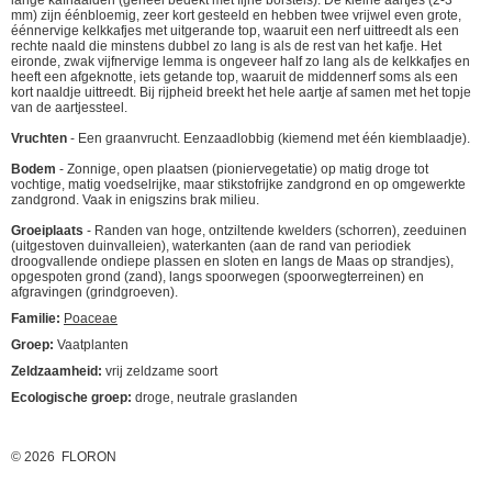
lange kafnaalden (geheel bedekt met fijne borstels). De kleine aartjes (2-3
mm) zijn éénbloemig, zeer kort gesteeld en hebben twee vrijwel even grote,
éénnervige kelkkafjes met uitgerande top, waaruit een nerf uittreedt als een
rechte naald die minstens dubbel zo lang is als de rest van het kafje. Het
eironde, zwak vijfnervige lemma is ongeveer half zo lang als de kelkkafjes en
heeft een afgeknotte, iets getande top, waaruit de middennerf soms als een
kort naaldje uittreedt. Bij rijpheid breekt het hele aartje af samen met het topje
van de aartjessteel.
Vruchten
- Een graanvrucht. Eenzaadlobbig (kiemend met één kiemblaadje).
Bodem
- Zonnige, open plaatsen (pioniervegetatie) op matig droge tot
vochtige, matig voedselrijke, maar stikstofrijke zandgrond en op omgewerkte
zandgrond. Vaak in enigszins brak milieu.
Groeiplaats
- Randen van hoge, ontziltende kwelders (schorren), zeeduinen
(uitgestoven duinvalleien), waterkanten (aan de rand van periodiek
droogvallende ondiepe plassen en sloten en langs de Maas op strandjes),
opgespoten grond (zand), langs spoorwegen (spoorwegterreinen) en
afgravingen (grindgroeven).
Familie:
Poaceae
Groep:
Vaatplanten
Zeldzaamheid:
vrij zeldzame soort
Ecologische groep:
droge, neutrale graslanden
© 2026 FLORON