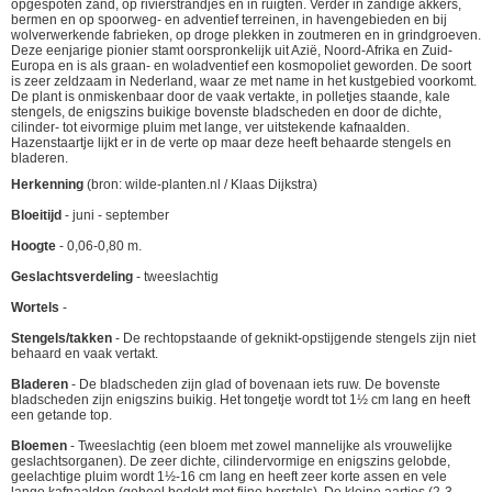
opgespoten zand, op rivierstrandjes en in ruigten. Verder in zandige akkers,
bermen en op spoorweg- en adventief terreinen, in havengebieden en bij
wolverwerkende fabrieken, op droge plekken in zoutmeren en in grindgroeven.
Deze eenjarige pionier stamt oorspronkelijk uit Azië, Noord-Afrika en Zuid-
Europa en is als graan- en woladventief een kosmopoliet geworden. De soort
is zeer zeldzaam in Nederland, waar ze met name in het kustgebied voorkomt.
De plant is onmiskenbaar door de vaak vertakte, in polletjes staande, kale
stengels, de enigszins buikige bovenste bladscheden en door de dichte,
cilinder- tot eivormige pluim met lange, ver uitstekende kafnaalden.
Hazenstaartje lijkt er in de verte op maar deze heeft behaarde stengels en
bladeren.
Herkenning
(bron: wilde-planten.nl / Klaas Dijkstra)
Bloeitijd
- juni - september
Hoogte
- 0,06-0,80 m.
Geslachtsverdeling
- tweeslachtig
Wortels
-
Stengels/takken
- De rechtopstaande of geknikt-opstijgende stengels zijn niet
behaard en vaak vertakt.
Bladeren
- De bladscheden zijn glad of bovenaan iets ruw. De bovenste
bladscheden zijn enigszins buikig. Het tongetje wordt tot 1½ cm lang en heeft
een getande top.
Bloemen
- Tweeslachtig (een bloem met zowel mannelijke als vrouwelijke
geslachtsorganen). De zeer dichte, cilindervormige en enigszins gelobde,
geelachtige pluim wordt 1½-16 cm lang en heeft zeer korte assen en vele