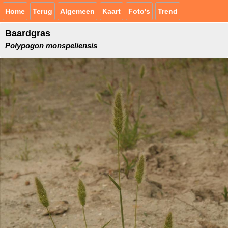
Home
Terug
Algemeen
Kaart
Foto's
Trend
Baardgras
Polypogon monspeliensis