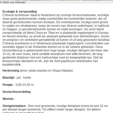
© Adrie van Heerden
Ecologie & verspreiding
Chinese bruidsluier staat in Nederland op zonnige tot beschaduwde, vochtige
maar goed gedraineerde, matig voedselrijke tot voedselrijke bodems, die uit
diverse grondsoorten kunnen bestaan. De overblijvende, houtige plant groeit
in ruigten en struikgewas, langs de oevers van diverse waterlopen, in hakhout
en heggen, in geruderaliseerde duinen en nabij woningen. De soort stamt
oorspronkelijk uit West-China en Tibet en is plaatselijk ingeburgerd in Europa
en Noord-Amerika, ze wordt als sierplant gekweekt voor afscheidingen, muren
en pergola’s en verwildert gemakkelijk uit tuinen of uit weg geworpen tuinafval.
Chinese bruidsluier is in Nederland plaatselijk ingeburgerd, concentraties van
vondsten liggen in de Hollandse duinen en in de Urbane gebieden. Deze
Duizendknoop is gekenmerkt door haar lange, houtige stengels (tot meer dan
15 m), de zeer losse, sterk vertakte bloeipluim met witte bloemen, de lang
gesteelde bladeren met een hartvormige voet en toegespitste top. Ook de
knopvormige stempels en de, aan de voet papilleuze meeldraden zijn
karakteristiek.
Herkenning
(bron: wilde-planten.nl / Klaas Dijkstra)
Bloeitijd
- juli - herfst
Hoogte
- 3,00-15,00 m.
Geslachtsverdeling
-
Wortels
-
Stengels/takken
- Een snel groeiende, houtige klimplant (soms tot wel 10 cm
per etmaal langer wordend). Tot vijftien meter lange stengels. De takken