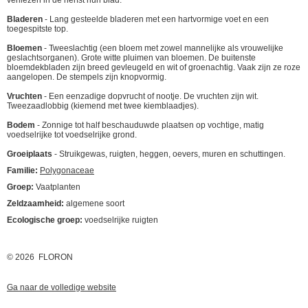
verliezen in de herfst hun blad.
Bladeren
- Lang gesteelde bladeren met een hartvormige voet en een
toegespitste top.
Bloemen
- Tweeslachtig (een bloem met zowel mannelijke als vrouwelijke
geslachtsorganen). Grote witte pluimen van bloemen. De buitenste
bloemdekbladen zijn breed gevleugeld en wit of groenachtig. Vaak zijn ze roze
aangelopen. De stempels zijn knopvormig.
Vruchten
- Een eenzadige dopvrucht of nootje. De vruchten zijn wit.
Tweezaadlobbig (kiemend met twee kiemblaadjes).
Bodem
- Zonnige tot half beschauduwde plaatsen op vochtige, matig
voedselrijke tot voedselrijke grond.
Groeiplaats
- Struikgewas, ruigten, heggen, oevers, muren en schuttingen.
Familie:
Polygonaceae
Groep:
Vaatplanten
Zeldzaamheid:
algemene soort
Ecologische groep:
voedselrijke ruigten
© 2026 FLORON
Ga naar de volledige website