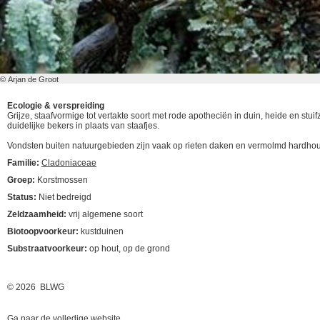
© Arjan de Groot
Ecologie & verspreiding
Grijze, staafvormige tot vertakte soort met rode apotheciën in duin, heide en st
duidelijke bekers in plaats van staafjes.
Vondsten buiten natuurgebieden zijn vaak op rieten daken en vermolmd hardhou
Familie:
Cladoniaceae
Groep:
Korstmossen
Status:
Niet bedreigd
Zeldzaamheid:
vrij algemene soort
Biotoopvoorkeur:
kustduinen
Substraatvoorkeur:
op hout, op de grond
© 2026 BLWG
Ga naar de volledige website