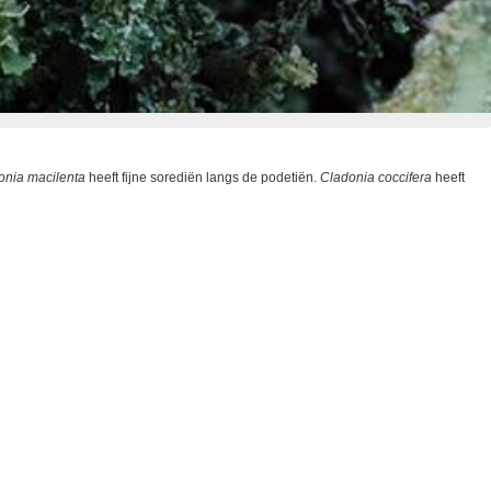
onia macilenta
heeft fijne sorediën langs de podetiën.
Cladonia coccifera
heeft