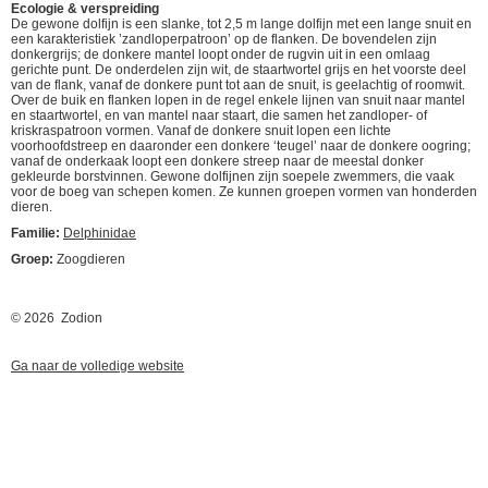
Ecologie & verspreiding
De gewone dolfijn is een slanke, tot 2,5 m lange dolfijn met een lange snuit en
een karakteristiek ’zandloperpatroon’ op de flanken. De bovendelen zijn
donkergrijs; de donkere mantel loopt onder de rugvin uit in een omlaag
gerichte punt. De onderdelen zijn wit, de staartwortel grijs en het voorste deel
van de flank, vanaf de donkere punt tot aan de snuit, is geelachtig of roomwit.
Over de buik en flanken lopen in de regel enkele lijnen van snuit naar mantel
en staartwortel, en van mantel naar staart, die samen het zandloper- of
kriskraspatroon vormen. Vanaf de donkere snuit lopen een lichte
voorhoofdstreep en daaronder een donkere ‘teugel’ naar de donkere oogring;
vanaf de onderkaak loopt een donkere streep naar de meestal donker
gekleurde borstvinnen. Gewone dolfijnen zijn soepele zwemmers, die vaak
voor de boeg van schepen komen. Ze kunnen groepen vormen van honderden
dieren.
Familie:
Delphinidae
Groep:
Zoogdieren
© 2026 Zodion
Ga naar de volledige website