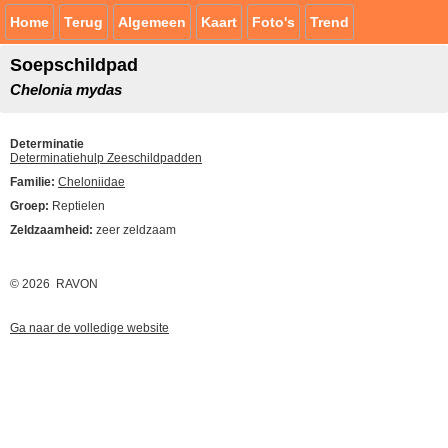
Home
Terug
Algemeen
Kaart
Foto's
Trend
Soepschildpad
Chelonia mydas
Determinatie
Determinatiehulp Zeeschildpadden
Familie:
Cheloniidae
Groep:
Reptielen
Zeldzaamheid:
zeer zeldzaam
© 2026 RAVON
Ga naar de volledige website