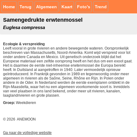
Home
Terug
Algemeen
Kaart
Foto's
Trend
Samengedrukte erwtenmossel
Euglesa compressa
Ecologie & verspreiding
Leeft vooral in grote rivieren en andere bewegende wateren. Oorspronkelijk
beschreven van Massachusetts, Noord-Amerika. Komt wijd verspreid voor tot
onder andere Canada en Mexico. Uit genetisch onderzoek blijkt dat het
Europese materiaal een zelfde oorsprong heeft en het dus om een exoot gaat.
Het is daarmee de eerste niet-inheemse erwtenmossel die Europa bereikt
heeft. In Duitsland al aangetroffen in 1940. Later vermoedelijk opnieuw
geïntroduceerd. In Frankrijk gevonden in 1989 en tegenwoordig onder meer
algemeen in rivieren als de Saône, Seine, Rhône en Rijn. In Polen onder
andere in de Oder. In Nederland werden de eerste exemplaren ontdekt in de
Rijn-Maasdelta, waar het nu een algemeen voorkomende soort is. Inmiddels
van veel plaatsen in ons land bekend, onder meer uit rivieren, kanalen,
laaglandrivieren en grote plassen.
Groep:
Weekdieren
© 2026 ANEMOON
Ga naar de volledige website