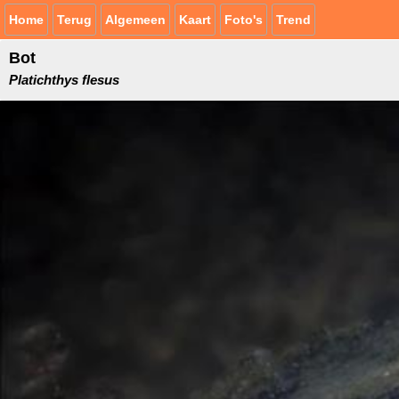
Home
Terug
Algemeen
Kaart
Foto's
Trend
Bot
Platichthys flesus