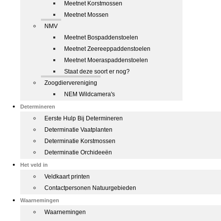
Meetnet Korstmossen
Meetnet Mossen
NMV
Meetnet Bospaddenstoelen
Meetnet Zeereeppaddenstoelen
Meetnet Moeraspaddenstoelen
Staat deze soort er nog?
Zoogdiervereniging
NEM Wildcamera's
Determineren
Eerste Hulp Bij Determineren
Determinatie Vaatplanten
Determinatie Korstmossen
Determinatie Orchideeën
Het veld in
Veldkaart printen
Contactpersonen Natuurgebieden
Waarnemingen
Waarnemingen