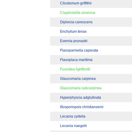
Cliostomum griffithii
Coppinsiella ulcerosa
Diploicia canescens
Enchylium tenax
Evernia prunastri
Flavoparmelia caperata
Flavoplaca maritima
Fuscidea lightfootii
Glaucomaria carpinea
Glaucomaria subcarpinea
Hyperphyscia adglutinata
Illosporiopsis christiansenii
Lecania cyrtella
Lecania naegelii