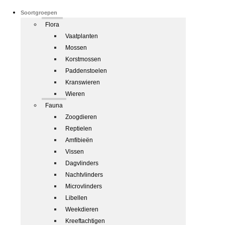
Soortgroepen
Flora
Vaatplanten
Mossen
Korstmossen
Paddenstoelen
Kranswieren
Wieren
Fauna
Zoogdieren
Reptielen
Amfibieën
Vissen
Dagvlinders
Nachtvlinders
Microvlinders
Libellen
Weekdieren
Kreeftachtigen