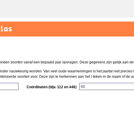
las
onden soorten vanaf een bepaald jaar opvragen. Deze gegevens zijn gelijk aan de k
t minder nauwkeurig worden. Van veel oude waarnemingen is het jaartal niet precies 
neerde soorten voor. Deze zijn te herkennen aan het /-teken in de naam of de aand
Coördinaten (bijv. 112 en 446)