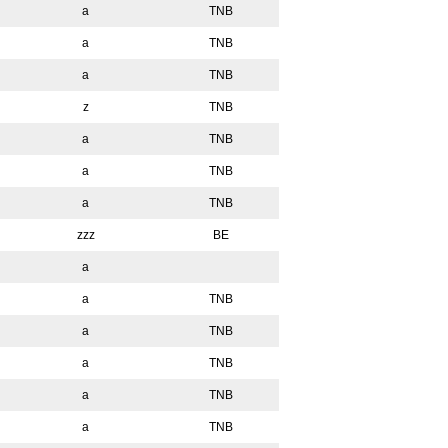
a
TNB
a
TNB
a
TNB
z
TNB
a
TNB
a
TNB
a
TNB
zzz
BE
a
a
TNB
a
TNB
a
TNB
a
TNB
a
TNB