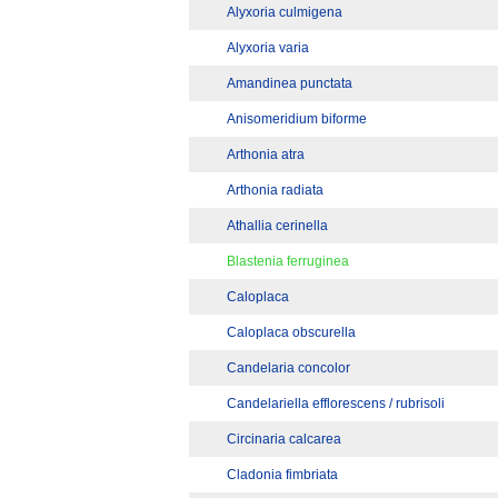
Alyxoria culmigena
Alyxoria varia
Amandinea punctata
Anisomeridium biforme
Arthonia atra
Arthonia radiata
Athallia cerinella
Blastenia ferruginea
Caloplaca
Caloplaca obscurella
Candelaria concolor
Candelariella efflorescens / rubrisoli
Circinaria calcarea
Cladonia fimbriata