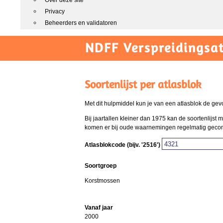
Over deze site
Privacy
Beheerders en validatoren
NDFF Verspreidingsat
Soortenlijst per atlasblok
Met dit hulpmiddel kun je van een atlasblok de gev
Bij jaartallen kleiner dan 1975 kan de soortenlijs
komen er bij oude waarnemingen regelmatig gecombi
Atlasblokcode (bijv. '2516')
Soortgroep
Korstmossen
Vanaf jaar
2000