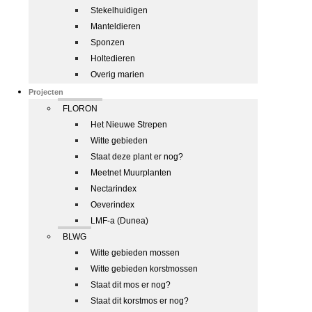
Stekelhuidigen
Manteldieren
Sponzen
Holtedieren
Overig marien
Projecten
FLORON
Het Nieuwe Strepen
Witte gebieden
Staat deze plant er nog?
Meetnet Muurplanten
Nectarindex
Oeverindex
LMF-a (Dunea)
BLWG
Witte gebieden mossen
Witte gebieden korstmossen
Staat dit mos er nog?
Staat dit korstmos er nog?