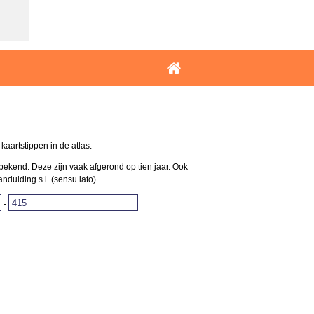
aartstippen in de atlas.
bekend. Deze zijn vaak afgerond op tien jaar. Ook
uiding s.l. (sensu lato).
-