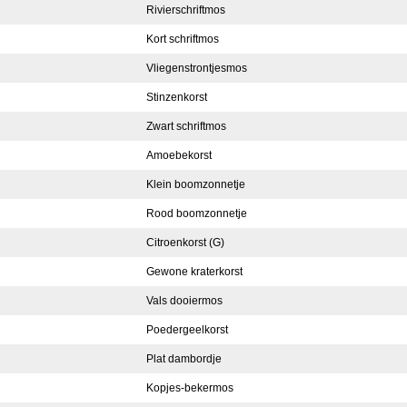
Rivierschriftmos
Kort schriftmos
Vliegenstrontjesmos
Stinzenkorst
Zwart schriftmos
Amoebekorst
Klein boomzonnetje
Rood boomzonnetje
Citroenkorst (G)
Gewone kraterkorst
Vals dooiermos
Poedergeelkorst
Plat dambordje
Kopjes-bekermos