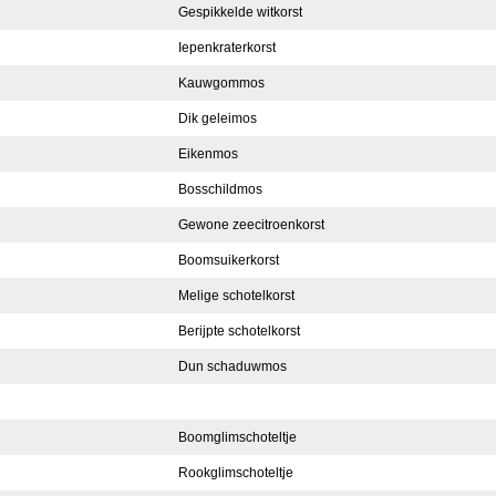
Gespikkelde witkorst
Iepenkraterkorst
Kauwgommos
Dik geleimos
Eikenmos
Bosschildmos
Gewone zeecitroenkorst
Boomsuikerkorst
Melige schotelkorst
Berijpte schotelkorst
Dun schaduwmos
Boomglimschoteltje
Rookglimschoteltje