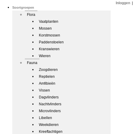
Inloggen
|
Soortgroepen
Flora
Vaatplanten
Mossen
Korstmossen
Paddenstoelen
Kranswieren
Wieren
Fauna
Zoogdieren
Reptielen
Amfibieën
Vissen
Dagvlinders
Nachtvlinders
Microvlinders
Libellen
Weekdieren
Kreeftachtigen