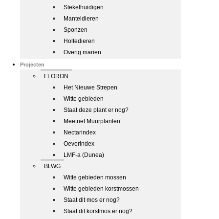
Stekelhuidigen
Manteldieren
Sponzen
Holtedieren
Overig marien
Projecten
FLORON
Het Nieuwe Strepen
Witte gebieden
Staat deze plant er nog?
Meetnet Muurplanten
Nectarindex
Oeverindex
LMF-a (Dunea)
BLWG
Witte gebieden mossen
Witte gebieden korstmossen
Staat dit mos er nog?
Staat dit korstmos er nog?