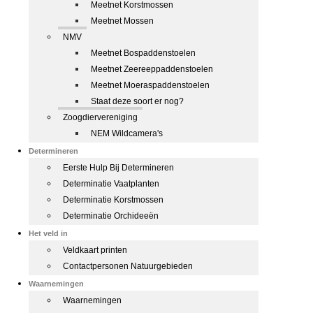
Meetnet Korstmossen
Meetnet Mossen
NMV
Meetnet Bospaddenstoelen
Meetnet Zeereeppaddenstoelen
Meetnet Moeraspaddenstoelen
Staat deze soort er nog?
Zoogdiervereniging
NEM Wildcamera's
Determineren
Eerste Hulp Bij Determineren
Determinatie Vaatplanten
Determinatie Korstmossen
Determinatie Orchideeën
Het veld in
Veldkaart printen
Contactpersonen Natuurgebieden
Waarnemingen
Waarnemingen