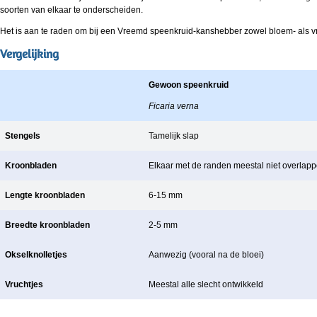
soorten van elkaar te onderscheiden.
Het is aan te raden om bij een Vreemd speenkruid-kanshebber zowel bloem- als v
Vergelijking
Gewoon speenkruid
Ficaria verna
Stengels
Tamelijk slap
Kroonbladen
Elkaar met de randen meestal niet overlap
Lengte kroonbladen
6-15 mm
Breedte kroonbladen
2-5 mm
Okselknolletjes
Aanwezig (vooral na de bloei)
Vruchtjes
Meestal alle slecht ontwikkeld