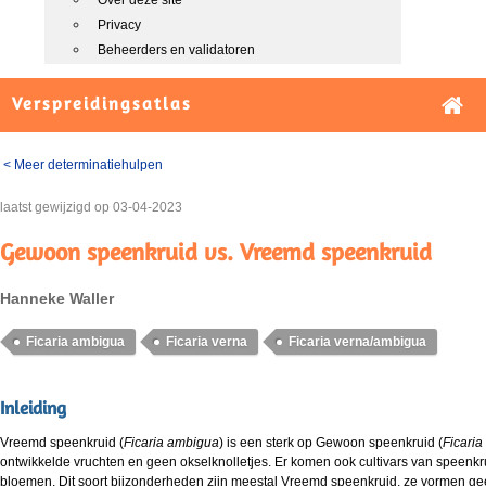
Over deze site
Privacy
Beheerders en validatoren
Verspreidingsatlas
< Meer determinatiehulpen
laatst gewijzigd op
03-04-2023
Gewoon speenkruid vs. Vreemd speenkruid
Hanneke Waller
Ficaria ambigua
Ficaria verna
Ficaria verna/ambigua
Inleiding
Vreemd speenkruid (
Ficaria ambigua
) is een sterk op Gewoon speenkruid (
Ficaria
ontwikkelde vruchten en geen okselknolletjes. Er komen ook cultivars van speenkr
bloemen. Dit soort bijzonderheden zijn meestal Vreemd speenkruid, ze vormen geen