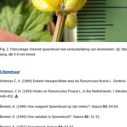
Fig. 2. Fotocollage Vreemd speenkruid met verduidelijking van kenmerken: (
1
) Ste
lang, (
4
) 4-9 mm breed.
Literatuur
Andreas C, h. (1966) Enkele intraspecifieke taxa bij
Ranunculus ficaria
L.
Gorteria
Andreas, C.H. (1954) Notes on Ranunculus Ficaria L. in the Netherlands. I. Introduct
446-453.
Boekel, K. (1996) Hoe reageert Speenkruid op zijn milieu?.
Natura
93:
64-64.
Boekel, K. (1995) Hoe variabel is Speenkruid?.
Natura
92:
31-31.
Boekel, K. (1997) Speenkruid.
Natura
94:
94-94.