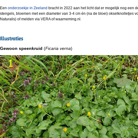
Een
onderzoekje in Zeeland
bracht in 2022 aan het licht dat er mogelijk nog een d
stengels, bloemen met een diameter van 3-4 cm én (na de bloei) okselknolletjes v
Naturalis) of melden via VERA of waarneming.nl.
Illustraties
Gewoon speenkruid
(
Ficaria verna
)