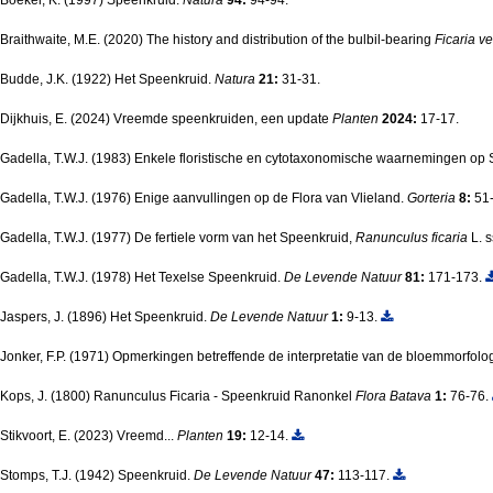
Braithwaite, M.E. (2020) The history and distribution of the bulbil-bearing
Ficaria v
Budde, J.K. (1922) Het Speenkruid.
Natura
21:
31-31.
Dijkhuis, E. (2024) Vreemde speenkruiden, een update
Planten
2024:
17-17.
Gadella, T.W.J. (1983) Enkele floristische en cytotaxonomische waarnemingen o
Gadella, T.W.J. (1976) Enige aanvullingen op de Flora van Vlieland.
Gorteria
8:
51
Gadella, T.W.J. (1977) De fertiele vorm van het Speenkruid,
Ranunculus ficaria
L. 
Gadella, T.W.J. (1978) Het Texelse Speenkruid.
De Levende Natuur
81:
171-173.
Jaspers, J. (1896) Het Speenkruid.
De Levende Natuur
1:
9-13.
Jonker, F.P. (1971) Opmerkingen betreffende de interpretatie van de bloemmorfolog
Kops, J. (1800) Ranunculus Ficaria - Speenkruid Ranonkel
Flora Batava
1:
76-76.
Stikvoort, E. (2023) Vreemd...
Planten
19:
12-14.
Stomps, T.J. (1942) Speenkruid.
De Levende Natuur
47:
113-117.