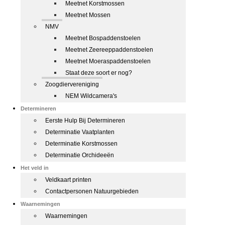
Meetnet Korstmossen
Meetnet Mossen
NMV
Meetnet Bospaddenstoelen
Meetnet Zeereeppaddenstoelen
Meetnet Moeraspaddenstoelen
Staat deze soort er nog?
Zoogdiervereniging
NEM Wildcamera's
Determineren
Eerste Hulp Bij Determineren
Determinatie Vaatplanten
Determinatie Korstmossen
Determinatie Orchideeën
Het veld in
Veldkaart printen
Contactpersonen Natuurgebieden
Waarnemingen
Waarnemingen