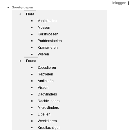
Inloggen
|
Soortgroepen
Flora
Vaatplanten
Mossen
Korstmossen
Paddenstoelen
Kranswieren
Wieren
Fauna
Zoogdieren
Reptielen
Amfibieën
Vissen
Dagvlinders
Nachtvlinders
Microvlinders
Libellen
Weekdieren
Kreeftachtigen