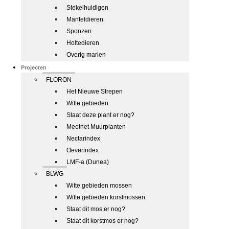
Stekelhuidigen
Manteldieren
Sponzen
Holtedieren
Overig marien
Projecten
FLORON
Het Nieuwe Strepen
Witte gebieden
Staat deze plant er nog?
Meetnet Muurplanten
Nectarindex
Oeverindex
LMF-a (Dunea)
BLWG
Witte gebieden mossen
Witte gebieden korstmossen
Staat dit mos er nog?
Staat dit korstmos er nog?