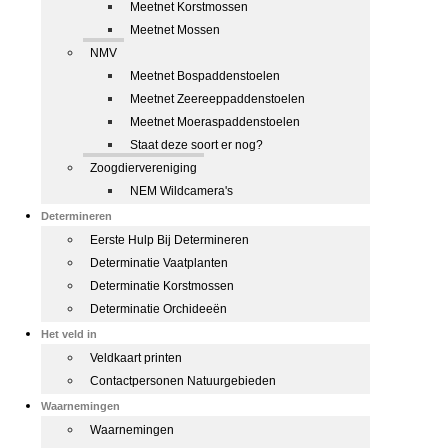
Meetnet Korstmossen
Meetnet Mossen
NMV
Meetnet Bospaddenstoelen
Meetnet Zeereeppaddenstoelen
Meetnet Moeraspaddenstoelen
Staat deze soort er nog?
Zoogdiervereniging
NEM Wildcamera's
Determineren
Eerste Hulp Bij Determineren
Determinatie Vaatplanten
Determinatie Korstmossen
Determinatie Orchideeën
Het veld in
Veldkaart printen
Contactpersonen Natuurgebieden
Waarnemingen
Waarnemingen