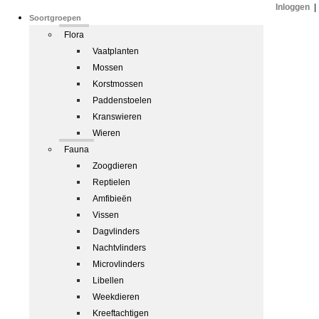
Inloggen
|
Soortgroepen
Flora
Vaatplanten
Mossen
Korstmossen
Paddenstoelen
Kranswieren
Wieren
Fauna
Zoogdieren
Reptielen
Amfibieën
Vissen
Dagvlinders
Nachtvlinders
Microvlinders
Libellen
Weekdieren
Kreeftachtigen