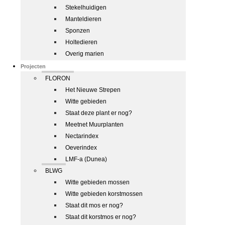
Stekelhuidigen
Manteldieren
Sponzen
Holtedieren
Overig marien
Projecten
FLORON
Het Nieuwe Strepen
Witte gebieden
Staat deze plant er nog?
Meetnet Muurplanten
Nectarindex
Oeverindex
LMF-a (Dunea)
BLWG
Witte gebieden mossen
Witte gebieden korstmossen
Staat dit mos er nog?
Staat dit korstmos er nog?