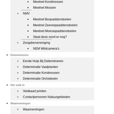
Meetnet Korstmossen
Meetnet Mossen
NMV
Meetnet Bospaddenstoelen
Meetnet Zeereeppaddenstoelen
Meetnet Moeraspaddenstoelen
Staat deze soort er nog?
Zoogdiervereniging
NEM Wildcamera's
Determineren
Eerste Hulp Bij Determineren
Determinatie Vaatplanten
Determinatie Korstmossen
Determinatie Orchideeën
Het veld in
Veldkaart printen
Contactpersonen Natuurgebieden
Waarnemingen
Waarnemingen