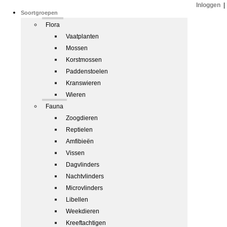
Inloggen
|
Soortgroepen
Flora
Vaatplanten
Mossen
Korstmossen
Paddenstoelen
Kranswieren
Wieren
Fauna
Zoogdieren
Reptielen
Amfibieën
Vissen
Dagvlinders
Nachtvlinders
Microvlinders
Libellen
Weekdieren
Kreeftachtigen