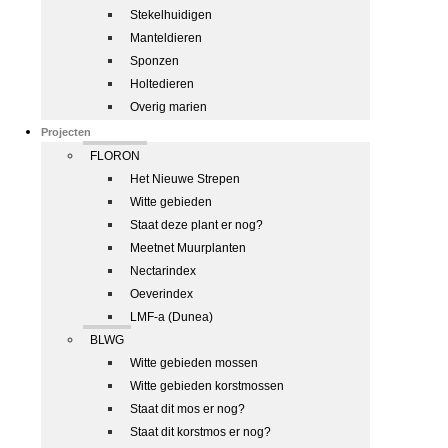
Stekelhuidigen
Manteldieren
Sponzen
Holtedieren
Overig marien
Projecten
FLORON
Het Nieuwe Strepen
Witte gebieden
Staat deze plant er nog?
Meetnet Muurplanten
Nectarindex
Oeverindex
LMF-a (Dunea)
BLWG
Witte gebieden mossen
Witte gebieden korstmossen
Staat dit mos er nog?
Staat dit korstmos er nog?