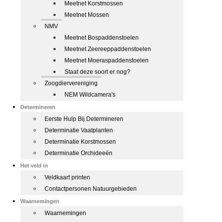
Meetnet Korstmossen
Meetnet Mossen
NMV
Meetnet Bospaddenstoelen
Meetnet Zeereeppaddenstoelen
Meetnet Moeraspaddenstoelen
Staat deze soort er nog?
Zoogdiervereniging
NEM Wildcamera's
Determineren
Eerste Hulp Bij Determineren
Determinatie Vaatplanten
Determinatie Korstmossen
Determinatie Orchideeën
Het veld in
Veldkaart printen
Contactpersonen Natuurgebieden
Waarnemingen
Waarnemingen