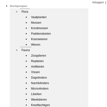
Inloggen
|
Soortgroepen
Flora
Vaatplanten
Mossen
Korstmossen
Paddenstoelen
Kranswieren
Wieren
Fauna
Zoogdieren
Reptielen
Amfibieën
Vissen
Dagvlinders
Nachtvlinders
Microvlinders
Libellen
Weekdieren
Kreeftachtigen