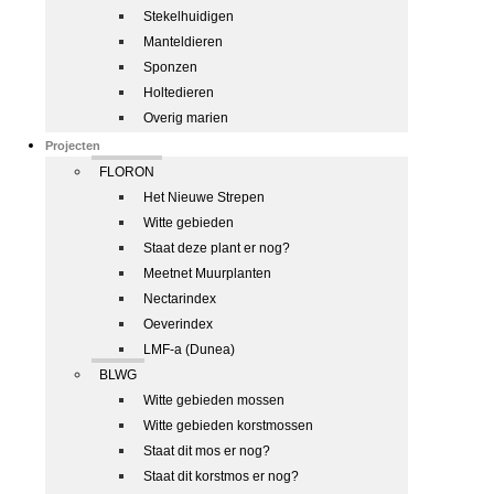
Stekelhuidigen
Manteldieren
Sponzen
Holtedieren
Overig marien
Projecten
FLORON
Het Nieuwe Strepen
Witte gebieden
Staat deze plant er nog?
Meetnet Muurplanten
Nectarindex
Oeverindex
LMF-a (Dunea)
BLWG
Witte gebieden mossen
Witte gebieden korstmossen
Staat dit mos er nog?
Staat dit korstmos er nog?