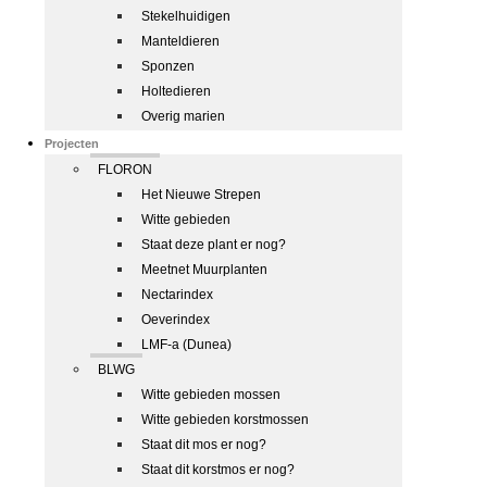
Stekelhuidigen
Manteldieren
Sponzen
Holtedieren
Overig marien
Projecten
FLORON
Het Nieuwe Strepen
Witte gebieden
Staat deze plant er nog?
Meetnet Muurplanten
Nectarindex
Oeverindex
LMF-a (Dunea)
BLWG
Witte gebieden mossen
Witte gebieden korstmossen
Staat dit mos er nog?
Staat dit korstmos er nog?