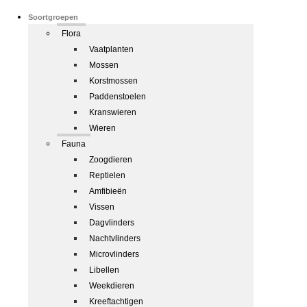
Soortgroepen
Flora
Vaatplanten
Mossen
Korstmossen
Paddenstoelen
Kranswieren
Wieren
Fauna
Zoogdieren
Reptielen
Amfibieën
Vissen
Dagvlinders
Nachtvlinders
Microvlinders
Libellen
Weekdieren
Kreeftachtigen