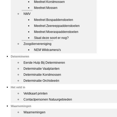
Meetnet Korstmossen
Meetnet Mossen
NMV
Meetnet Bospaddenstoelen
Meetnet Zeereeppaddenstoelen
Meetnet Moeraspaddenstoelen
Staat deze soort er nog?
Zoogdiervereniging
NEM Wildcamera's
Determineren
Eerste Hulp Bij Determineren
Determinatie Vaatplanten
Determinatie Korstmossen
Determinatie Orchideeën
Het veld in
Veldkaart printen
Contactpersonen Natuurgebieden
Waarnemingen
Waarnemingen