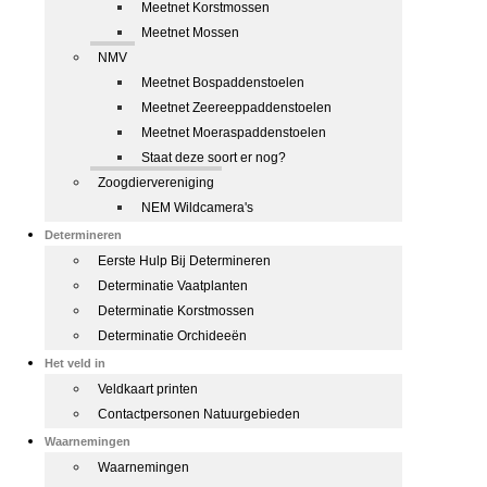
Meetnet Korstmossen
Meetnet Mossen
NMV
Meetnet Bospaddenstoelen
Meetnet Zeereeppaddenstoelen
Meetnet Moeraspaddenstoelen
Staat deze soort er nog?
Zoogdiervereniging
NEM Wildcamera's
Determineren
Eerste Hulp Bij Determineren
Determinatie Vaatplanten
Determinatie Korstmossen
Determinatie Orchideeën
Het veld in
Veldkaart printen
Contactpersonen Natuurgebieden
Waarnemingen
Waarnemingen