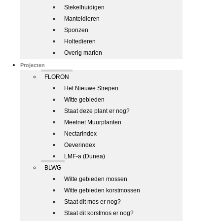
Stekelhuidigen
Manteldieren
Sponzen
Holtedieren
Overig marien
Projecten
FLORON
Het Nieuwe Strepen
Witte gebieden
Staat deze plant er nog?
Meetnet Muurplanten
Nectarindex
Oeverindex
LMF-a (Dunea)
BLWG
Witte gebieden mossen
Witte gebieden korstmossen
Staat dit mos er nog?
Staat dit korstmos er nog?