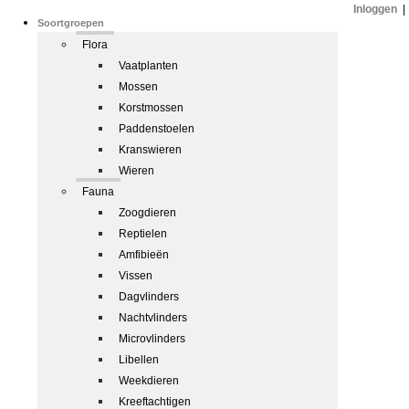
Inloggen
|
Soortgroepen
Flora
Vaatplanten
Mossen
Korstmossen
Paddenstoelen
Kranswieren
Wieren
Fauna
Zoogdieren
Reptielen
Amfibieën
Vissen
Dagvlinders
Nachtvlinders
Microvlinders
Libellen
Weekdieren
Kreeftachtigen