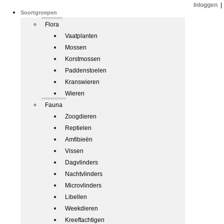
Inloggen
|
Soortgroepen
Flora
Vaatplanten
Mossen
Korstmossen
Paddenstoelen
Kranswieren
Wieren
Fauna
Zoogdieren
Reptielen
Amfibieën
Vissen
Dagvlinders
Nachtvlinders
Microvlinders
Libellen
Weekdieren
Kreeftachtigen