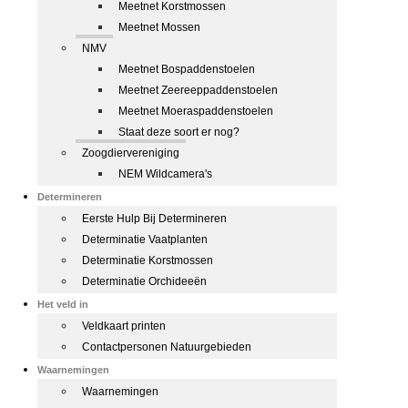
Meetnet Korstmossen
Meetnet Mossen
NMV
Meetnet Bospaddenstoelen
Meetnet Zeereeppaddenstoelen
Meetnet Moeraspaddenstoelen
Staat deze soort er nog?
Zoogdiervereniging
NEM Wildcamera's
Determineren
Eerste Hulp Bij Determineren
Determinatie Vaatplanten
Determinatie Korstmossen
Determinatie Orchideeën
Het veld in
Veldkaart printen
Contactpersonen Natuurgebieden
Waarnemingen
Waarnemingen