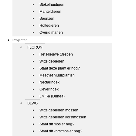
Stekelhuidigen
Manteldieren
Sponzen
Holtedieren
Overig marien
Projecten
FLORON
Het Nieuwe Strepen
Witte gebieden
Staat deze plant er nog?
Meetnet Muurplanten
Nectarindex
Oeverindex
LMF-a (Dunea)
BLWG
Witte gebieden mossen
Witte gebieden korstmossen
Staat dit mos er nog?
Staat dit korstmos er nog?