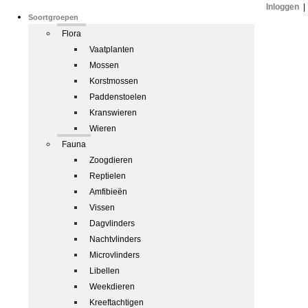
Inloggen
|
Soortgroepen
Flora
Vaatplanten
Mossen
Korstmossen
Paddenstoelen
Kranswieren
Wieren
Fauna
Zoogdieren
Reptielen
Amfibieën
Vissen
Dagvlinders
Nachtvlinders
Microvlinders
Libellen
Weekdieren
Kreeftachtigen