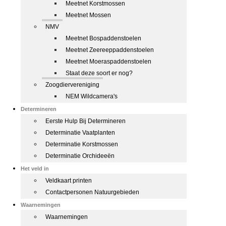
Meetnet Korstmossen
Meetnet Mossen
NMV
Meetnet Bospaddenstoelen
Meetnet Zeereeppaddenstoelen
Meetnet Moeraspaddenstoelen
Staat deze soort er nog?
Zoogdiervereniging
NEM Wildcamera's
Determineren
Eerste Hulp Bij Determineren
Determinatie Vaatplanten
Determinatie Korstmossen
Determinatie Orchideeën
Het veld in
Veldkaart printen
Contactpersonen Natuurgebieden
Waarnemingen
Waarnemingen