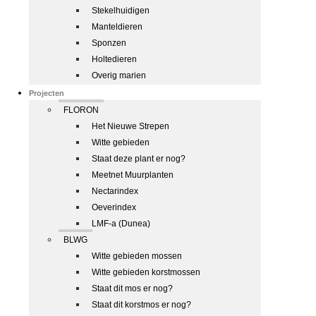
Stekelhuidigen
Manteldieren
Sponzen
Holtedieren
Overig marien
Projecten
FLORON
Het Nieuwe Strepen
Witte gebieden
Staat deze plant er nog?
Meetnet Muurplanten
Nectarindex
Oeverindex
LMF-a (Dunea)
BLWG
Witte gebieden mossen
Witte gebieden korstmossen
Staat dit mos er nog?
Staat dit korstmos er nog?