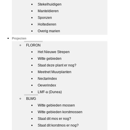
Stekelhuidigen
Manteldieren
Sponzen
Holtedieren
Overig marien
Projecten
FLORON
Het Nieuwe Strepen
Witte gebieden
Staat deze plant er nog?
Meetnet Muurplanten
Nectarindex
Oeverindex
LMF-a (Dunea)
BLWG
Witte gebieden mossen
Witte gebieden korstmossen
Staat dit mos er nog?
Staat dit korstmos er nog?