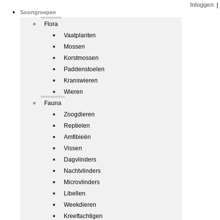
Inloggen
|
Soortgroepen
Flora
Vaatplanten
Mossen
Korstmossen
Paddenstoelen
Kranswieren
Wieren
Fauna
Zoogdieren
Reptielen
Amfibieën
Vissen
Dagvlinders
Nachtvlinders
Microvlinders
Libellen
Weekdieren
Kreeftachtigen