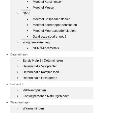
Meetnet Korstmossen
Meetnet Mossen
NMV
Meetnet Bospaddenstoelen
Meetnet Zeereeppaddenstoelen
Meetnet Moeraspaddenstoelen
Staat deze soort er nog?
Zoogdiervereniging
NEM Wildcamera's
Determineren
Eerste Hulp Bij Determineren
Determinatie Vaatplanten
Determinatie Korstmossen
Determinatie Orchideeën
Het veld in
Veldkaart printen
Contactpersonen Natuurgebieden
Waarnemingen
Waarnemingen