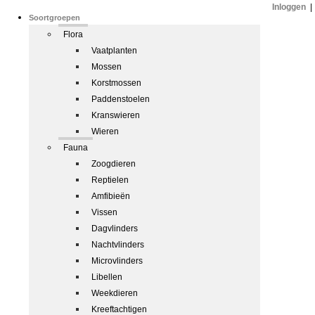
Inloggen
|
Soortgroepen
Flora
Vaatplanten
Mossen
Korstmossen
Paddenstoelen
Kranswieren
Wieren
Fauna
Zoogdieren
Reptielen
Amfibieën
Vissen
Dagvlinders
Nachtvlinders
Microvlinders
Libellen
Weekdieren
Kreeftachtigen