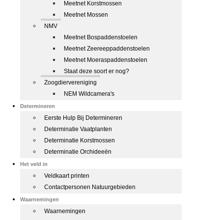
Meetnet Korstmossen
Meetnet Mossen
NMV
Meetnet Bospaddenstoelen
Meetnet Zeereeppaddenstoelen
Meetnet Moeraspaddenstoelen
Staat deze soort er nog?
Zoogdiervereniging
NEM Wildcamera's
Determineren
Eerste Hulp Bij Determineren
Determinatie Vaatplanten
Determinatie Korstmossen
Determinatie Orchideeën
Het veld in
Veldkaart printen
Contactpersonen Natuurgebieden
Waarnemingen
Waarnemingen