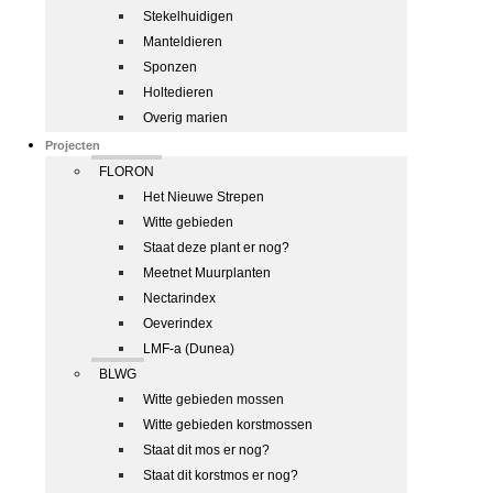
Stekelhuidigen
Manteldieren
Sponzen
Holtedieren
Overig marien
Projecten
FLORON
Het Nieuwe Strepen
Witte gebieden
Staat deze plant er nog?
Meetnet Muurplanten
Nectarindex
Oeverindex
LMF-a (Dunea)
BLWG
Witte gebieden mossen
Witte gebieden korstmossen
Staat dit mos er nog?
Staat dit korstmos er nog?