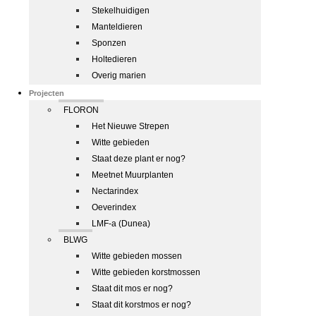
Stekelhuidigen
Manteldieren
Sponzen
Holtedieren
Overig marien
Projecten
FLORON
Het Nieuwe Strepen
Witte gebieden
Staat deze plant er nog?
Meetnet Muurplanten
Nectarindex
Oeverindex
LMF-a (Dunea)
BLWG
Witte gebieden mossen
Witte gebieden korstmossen
Staat dit mos er nog?
Staat dit korstmos er nog?