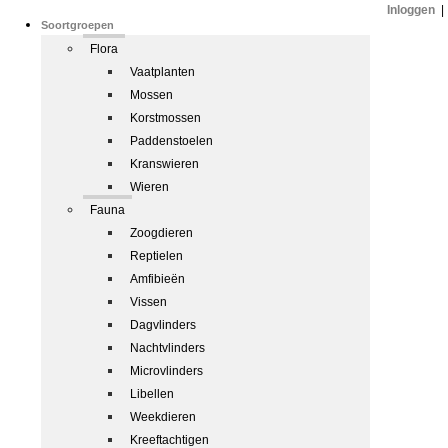
Inloggen
|
Soortgroepen
Flora
Vaatplanten
Mossen
Korstmossen
Paddenstoelen
Kranswieren
Wieren
Fauna
Zoogdieren
Reptielen
Amfibieën
Vissen
Dagvlinders
Nachtvlinders
Microvlinders
Libellen
Weekdieren
Kreeftachtigen