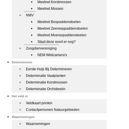
Meetnet Korstmossen
Meetnet Mossen
NMV
Meetnet Bospaddenstoelen
Meetnet Zeereeppaddenstoelen
Meetnet Moeraspaddenstoelen
Staat deze soort er nog?
Zoogdiervereniging
NEM Wildcamera's
Determineren
Eerste Hulp Bij Determineren
Determinatie Vaatplanten
Determinatie Korstmossen
Determinatie Orchideeën
Het veld in
Veldkaart printen
Contactpersonen Natuurgebieden
Waarnemingen
Waarnemingen