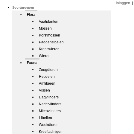
Inloggen
|
Soortgroepen
Flora
Vaatplanten
Mossen
Korstmossen
Paddenstoelen
Kranswieren
Wieren
Fauna
Zoogdieren
Reptielen
Amfibieën
Vissen
Dagvlinders
Nachtvlinders
Microvlinders
Libellen
Weekdieren
Kreeftachtigen