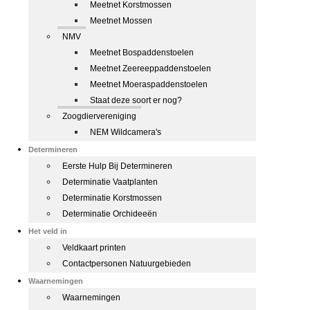
Meetnet Korstmossen
Meetnet Mossen
NMV
Meetnet Bospaddenstoelen
Meetnet Zeereeppaddenstoelen
Meetnet Moeraspaddenstoelen
Staat deze soort er nog?
Zoogdiervereniging
NEM Wildcamera's
Determineren
Eerste Hulp Bij Determineren
Determinatie Vaatplanten
Determinatie Korstmossen
Determinatie Orchideeën
Het veld in
Veldkaart printen
Contactpersonen Natuurgebieden
Waarnemingen
Waarnemingen