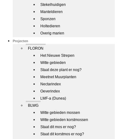
Stekelhuidigen
Manteldieren
Sponzen
Holtedieren
Overig marien
Projecten
FLORON
Het Nieuwe Strepen
Witte gebieden
Staat deze plant er nog?
Meetnet Muurplanten
Nectarindex
Oeverindex
LMF-a (Dunea)
BLWG
Witte gebieden mossen
Witte gebieden korstmossen
Staat dit mos er nog?
Staat dit korstmos er nog?