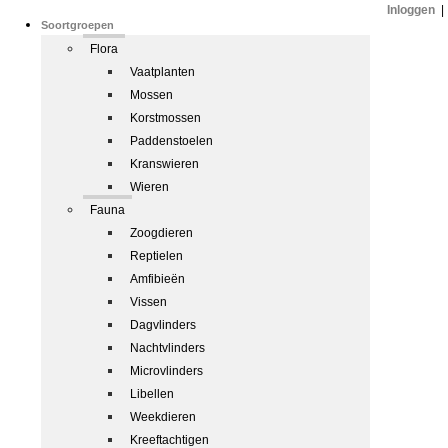
Inloggen
|
Soortgroepen
Flora
Vaatplanten
Mossen
Korstmossen
Paddenstoelen
Kranswieren
Wieren
Fauna
Zoogdieren
Reptielen
Amfibieën
Vissen
Dagvlinders
Nachtvlinders
Microvlinders
Libellen
Weekdieren
Kreeftachtigen