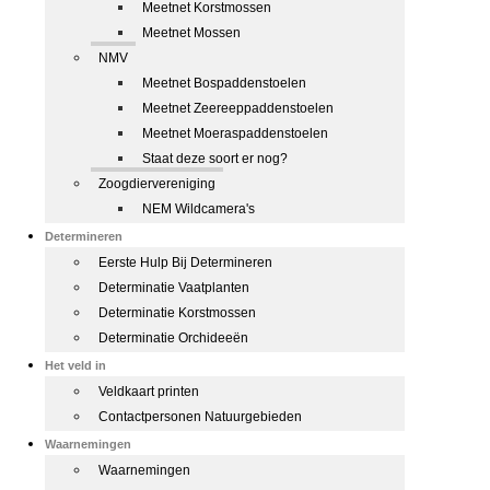
Meetnet Korstmossen
Meetnet Mossen
NMV
Meetnet Bospaddenstoelen
Meetnet Zeereeppaddenstoelen
Meetnet Moeraspaddenstoelen
Staat deze soort er nog?
Zoogdiervereniging
NEM Wildcamera's
Determineren
Eerste Hulp Bij Determineren
Determinatie Vaatplanten
Determinatie Korstmossen
Determinatie Orchideeën
Het veld in
Veldkaart printen
Contactpersonen Natuurgebieden
Waarnemingen
Waarnemingen