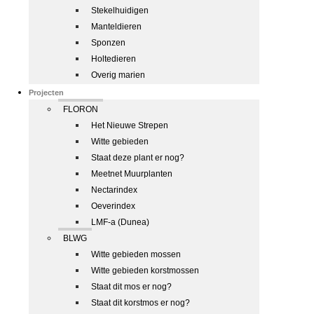
Stekelhuidigen
Manteldieren
Sponzen
Holtedieren
Overig marien
Projecten
FLORON
Het Nieuwe Strepen
Witte gebieden
Staat deze plant er nog?
Meetnet Muurplanten
Nectarindex
Oeverindex
LMF-a (Dunea)
BLWG
Witte gebieden mossen
Witte gebieden korstmossen
Staat dit mos er nog?
Staat dit korstmos er nog?