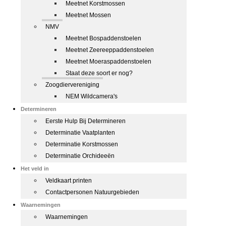
Meetnet Korstmossen
Meetnet Mossen
NMV
Meetnet Bospaddenstoelen
Meetnet Zeereeppaddenstoelen
Meetnet Moeraspaddenstoelen
Staat deze soort er nog?
Zoogdiervereniging
NEM Wildcamera's
Determineren
Eerste Hulp Bij Determineren
Determinatie Vaatplanten
Determinatie Korstmossen
Determinatie Orchideeën
Het veld in
Veldkaart printen
Contactpersonen Natuurgebieden
Waarnemingen
Waarnemingen