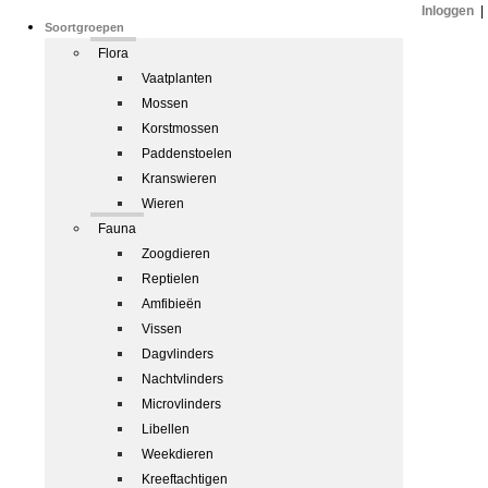
Inloggen
|
Soortgroepen
Flora
Vaatplanten
Mossen
Korstmossen
Paddenstoelen
Kranswieren
Wieren
Fauna
Zoogdieren
Reptielen
Amfibieën
Vissen
Dagvlinders
Nachtvlinders
Microvlinders
Libellen
Weekdieren
Kreeftachtigen