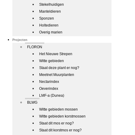
Stekelhuidigen
Manteldieren
Sponzen
Holtedieren
Overig marien
Projecten
FLORON
Het Nieuwe Strepen
Witte gebieden
Staat deze plant er nog?
Meetnet Muurplanten
Nectarindex
Oeverindex
LMF-a (Dunea)
BLWG
Witte gebieden mossen
Witte gebieden korstmossen
Staat dit mos er nog?
Staat dit korstmos er nog?