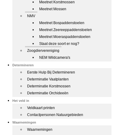
Meetnet Korstmossen
Meetnet Mossen
NMV
Meetnet Bospaddenstoelen
Meetnet Zeereeppaddenstoelen
Meetnet Moeraspaddenstoelen
Staat deze soort er nog?
Zoogdiervereniging
NEM Wildcamera's
Determineren
Eerste Hulp Bij Determineren
Determinatie Vaatplanten
Determinatie Korstmossen
Determinatie Orchideeën
Het veld in
Veldkaart printen
Contactpersonen Natuurgebieden
Waarnemingen
Waarnemingen