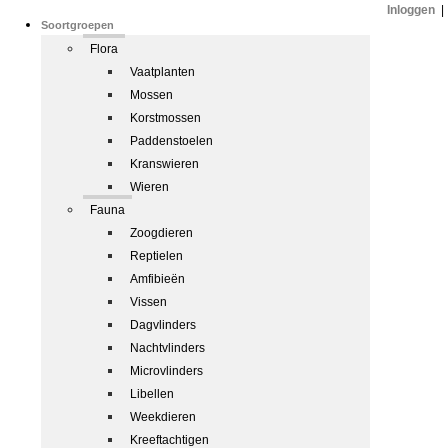
Inloggen
|
Soortgroepen
Flora
Vaatplanten
Mossen
Korstmossen
Paddenstoelen
Kranswieren
Wieren
Fauna
Zoogdieren
Reptielen
Amfibieën
Vissen
Dagvlinders
Nachtvlinders
Microvlinders
Libellen
Weekdieren
Kreeftachtigen