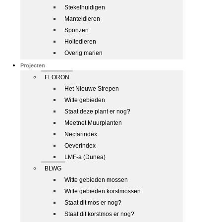
Stekelhuidigen
Manteldieren
Sponzen
Holtedieren
Overig marien
Projecten
FLORON
Het Nieuwe Strepen
Witte gebieden
Staat deze plant er nog?
Meetnet Muurplanten
Nectarindex
Oeverindex
LMF-a (Dunea)
BLWG
Witte gebieden mossen
Witte gebieden korstmossen
Staat dit mos er nog?
Staat dit korstmos er nog?