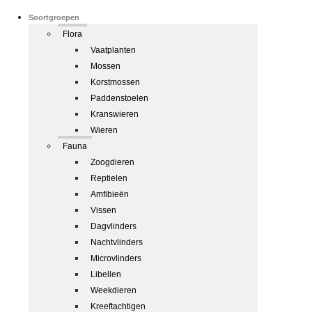
Soortgroepen
Flora
Vaatplanten
Mossen
Korstmossen
Paddenstoelen
Kranswieren
Wieren
Fauna
Zoogdieren
Reptielen
Amfibieën
Vissen
Dagvlinders
Nachtvlinders
Microvlinders
Libellen
Weekdieren
Kreeftachtigen