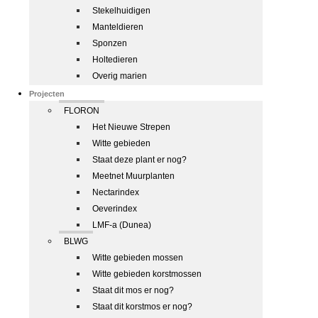
Stekelhuidigen
Manteldieren
Sponzen
Holtedieren
Overig marien
Projecten
FLORON
Het Nieuwe Strepen
Witte gebieden
Staat deze plant er nog?
Meetnet Muurplanten
Nectarindex
Oeverindex
LMF-a (Dunea)
BLWG
Witte gebieden mossen
Witte gebieden korstmossen
Staat dit mos er nog?
Staat dit korstmos er nog?