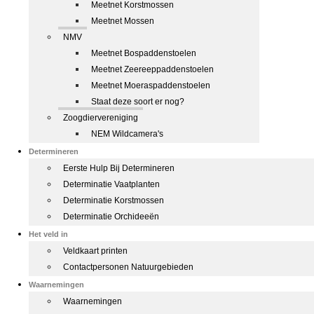
Meetnet Korstmossen
Meetnet Mossen
NMV
Meetnet Bospaddenstoelen
Meetnet Zeereeppaddenstoelen
Meetnet Moeraspaddenstoelen
Staat deze soort er nog?
Zoogdiervereniging
NEM Wildcamera's
Determineren
Eerste Hulp Bij Determineren
Determinatie Vaatplanten
Determinatie Korstmossen
Determinatie Orchideeën
Het veld in
Veldkaart printen
Contactpersonen Natuurgebieden
Waarnemingen
Waarnemingen